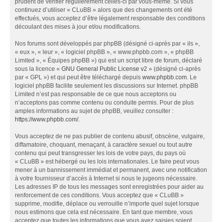
prudent de vérifier régulièrement celles-ci par vous-même. Si vous
continuez d’utiliser « CLuBB » alors que des changements ont été
effectués, vous acceptez d’être légalement responsable des conditions
découlant des mises à jour et/ou modifications.
Nos forums sont développés par phpBB (désigné ci-après par « ils »,
« eux », « leur », « logiciel phpBB », « www.phpbb.com », « phpBB
Limited », « Équipes phpBB ») qui est un script libre de forum, déclaré
sous la licence «
GNU General Public License v2
» (désigné ci-après
par « GPL ») et qui peut être téléchargé depuis
www.phpbb.com
. Le
logiciel phpBB facilite seulement les discussions sur Internet. phpBB
Limited n’est pas responsable de ce que nous acceptons ou
n’acceptons pas comme contenu ou conduite permis. Pour de plus
amples informations au sujet de phpBB, veuillez consulter :
https://www.phpbb.com/
.
Vous acceptez de ne pas publier de contenu abusif, obscène, vulgaire,
diffamatoire, choquant, menaçant, à caractère sexuel ou tout autre
contenu qui peut transgresser les lois de votre pays, du pays où
« CLuBB » est hébergé ou les lois internationales. Le faire peut vous
mener à un bannissement immédiat et permanent, avec une notification
à votre fournisseur d’accès à Internet si nous le jugeons nécessaire.
Les adresses IP de tous les messages sont enregistrées pour aider au
renforcement de ces conditions. Vous acceptez que « CLuBB »
supprime, modifie, déplace ou verrouille n’importe quel sujet lorsque
nous estimons que cela est nécessaire. En tant que membre, vous
acceptez que toutes les informations que vous avez saisies soient