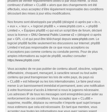
prudent de vérifier régulièrement celles-ci par vous-même. Si vous
continuez d’utiliser « CLuBB » alors que des changements ont été
effectués, vous acceptez d’être légalement responsable des conditions
découlant des mises à jour et/ou modifications.
Nos forums sont développés par phpBB (désigné ci-après par « ils »,
« eux », « leur », « logiciel phpBB », « www.phpbb.com », « phpBB
Limited », « Équipes phpBB ») qui est un script libre de forum, déclaré
sous la licence «
GNU General Public License v2
» (désigné ci-après
par « GPL ») et qui peut être téléchargé depuis
www.phpbb.com
. Le
logiciel phpBB facilite seulement les discussions sur Internet. phpBB
Limited n’est pas responsable de ce que nous acceptons ou
n’acceptons pas comme contenu ou conduite permis. Pour de plus
amples informations au sujet de phpBB, veuillez consulter :
https://www.phpbb.com/
.
Vous acceptez de ne pas publier de contenu abusif, obscène, vulgaire,
diffamatoire, choquant, menaçant, à caractère sexuel ou tout autre
contenu qui peut transgresser les lois de votre pays, du pays où
« CLuBB » est hébergé ou les lois internationales. Le faire peut vous
mener à un bannissement immédiat et permanent, avec une notification
à votre fournisseur d’accès à Internet si nous le jugeons nécessaire.
Les adresses IP de tous les messages sont enregistrées pour aider au
renforcement de ces conditions. Vous acceptez que « CLuBB »
supprime, modifie, déplace ou verrouille n’importe quel sujet lorsque
nous estimons que cela est nécessaire. En tant que membre, vous
acceptez que toutes les informations que vous avez saisies soient