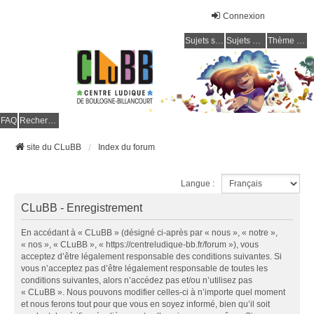
Connexion
Sujets sans réponse
Sujets actifs
Thème clair / foncé
CLuBB
FAQ
Rechercher
site du CLuBB
Index du forum
Langue :
CLuBB - Enregistrement
En accédant à « CLuBB » (désigné ci-après par « nous », « notre »,
« nos », « CLuBB », « https://centreludique-bb.fr/forum »), vous
acceptez d’être légalement responsable des conditions suivantes. Si
vous n’acceptez pas d’être légalement responsable de toutes les
conditions suivantes, alors n’accédez pas et/ou n’utilisez pas
« CLuBB ». Nous pouvons modifier celles-ci à n’importe quel moment
et nous ferons tout pour que vous en soyez informé, bien qu’il soit