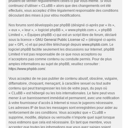
prudent de vérifier régulièrement celles-ci par vous-même. Si vous
continuez d’utiliser « CLuBB » alors que des changements ont été
effectués, vous acceptez d’être légalement responsable des conditions
découlant des mises à jour et/ou modifications.
Nos forums sont développés par phpBB (désigné ci-après par « ils »,
« eux », « leur », « logiciel phpBB », « www.phpbb.com », « phpBB
Limited », « Équipes phpBB ») qui est un script libre de forum, déclaré
sous la licence «
GNU General Public License v2
» (désigné ci-après
par « GPL ») et qui peut être téléchargé depuis
www.phpbb.com
. Le
logiciel phpBB facilite seulement les discussions sur Internet. phpBB
Limited n’est pas responsable de ce que nous acceptons ou
n’acceptons pas comme contenu ou conduite permis. Pour de plus
amples informations au sujet de phpBB, veuillez consulter :
https://www.phpbb.com/
.
Vous acceptez de ne pas publier de contenu abusif, obscène, vulgaire,
diffamatoire, choquant, menaçant, à caractère sexuel ou tout autre
contenu qui peut transgresser les lois de votre pays, du pays où
« CLuBB » est hébergé ou les lois internationales. Le faire peut vous
mener à un bannissement immédiat et permanent, avec une notification
à votre fournisseur d’accès à Internet si nous le jugeons nécessaire.
Les adresses IP de tous les messages sont enregistrées pour aider au
renforcement de ces conditions. Vous acceptez que « CLuBB »
supprime, modifie, déplace ou verrouille n’importe quel sujet lorsque
nous estimons que cela est nécessaire. En tant que membre, vous
acceptez que toutes les informations que vous avez saisies soient