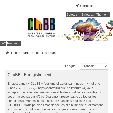
Connexion
Sujets sans réponse
Sujets actifs
Thème clair / foncé
CLuBB
FAQ
Rechercher
site du CLuBB
Index du forum
Langue :
CLuBB - Enregistrement
En accédant à « CLuBB » (désigné ci-après par « nous », « notre »,
« nos », « CLuBB », « https://centreludique-bb.fr/forum »), vous
acceptez d’être légalement responsable des conditions suivantes. Si
vous n’acceptez pas d’être légalement responsable de toutes les
conditions suivantes, alors n’accédez pas et/ou n’utilisez pas
« CLuBB ». Nous pouvons modifier celles-ci à n’importe quel moment
et nous ferons tout pour que vous en soyez informé, bien qu’il soit