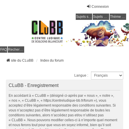
Connexion
Sujets sans réponse
Sujets actifs
Thème clair / foncé
CLuBB
FAQ
Rechercher
site du CLuBB
Index du forum
Langue :
CLuBB - Enregistrement
En accédant à « CLuBB » (désigné ci-après par « nous », « notre »,
« nos », « CLuBB », « https://centreludique-bb.fr/forum »), vous
acceptez d’être légalement responsable des conditions suivantes. Si
vous n’acceptez pas d’être légalement responsable de toutes les
conditions suivantes, alors n’accédez pas et/ou n’utilisez pas
« CLuBB ». Nous pouvons modifier celles-ci à n’importe quel moment
et nous ferons tout pour que vous en soyez informé, bien qu’il soit