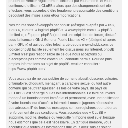
prudent de vérifier régulièrement celles-ci par vous-même. Si vous
continuez d’utiliser « CLuBB » alors que des changements ont été
effectués, vous acceptez d’être légalement responsable des conditions
découlant des mises à jour et/ou modifications.
Nos forums sont développés par phpBB (désigné ci-après par « ils »,
« eux », « leur », « logiciel phpBB », « www.phpbb.com », « phpBB
Limited », « Équipes phpBB ») qui est un script libre de forum, déclaré
sous la licence «
GNU General Public License v2
» (désigné ci-après
par « GPL ») et qui peut être téléchargé depuis
www.phpbb.com
. Le
logiciel phpBB facilite seulement les discussions sur Internet. phpBB
Limited n’est pas responsable de ce que nous acceptons ou
n’acceptons pas comme contenu ou conduite permis. Pour de plus
amples informations au sujet de phpBB, veuillez consulter :
https://www.phpbb.com/
.
Vous acceptez de ne pas publier de contenu abusif, obscène, vulgaire,
diffamatoire, choquant, menaçant, à caractère sexuel ou tout autre
contenu qui peut transgresser les lois de votre pays, du pays où
« CLuBB » est hébergé ou les lois internationales. Le faire peut vous
mener à un bannissement immédiat et permanent, avec une notification
à votre fournisseur d’accès à Internet si nous le jugeons nécessaire.
Les adresses IP de tous les messages sont enregistrées pour aider au
renforcement de ces conditions. Vous acceptez que « CLuBB »
supprime, modifie, déplace ou verrouille n’importe quel sujet lorsque
nous estimons que cela est nécessaire. En tant que membre, vous
acceptez que toutes les informations que vous avez saisies soient