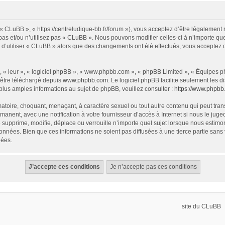
« CLuBB », « https://centreludique-bb.fr/forum »), vous acceptez d’être légalement
as et/ou n’utilisez pas « CLuBB ». Nous pouvons modifier celles-ci à n’importe que
z d’utiliser « CLuBB » alors que des changements ont été effectués, vous acceptez
 « leur », « logiciel phpBB », « www.phpbb.com », « phpBB Limited », « Équipes php
 être téléchargé depuis
www.phpbb.com
. Le logiciel phpBB facilite seulement les
us amples informations au sujet de phpBB, veuillez consulter :
https://www.phpbb
atoire, choquant, menaçant, à caractère sexuel ou tout autre contenu qui peut tran
manent, avec une notification à votre fournisseur d’accès à Internet si nous le ju
supprime, modifie, déplace ou verrouille n’importe quel sujet lorsque nous estim
onnées. Bien que ces informations ne soient pas diffusées à une tierce partie sa
nées.
site du CLuBB