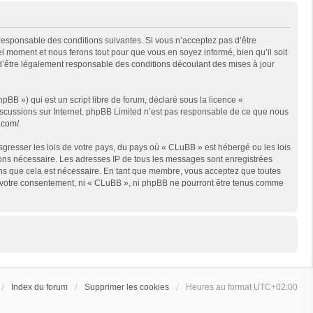
 responsable des conditions suivantes. Si vous n’acceptez pas d’être
l moment et nous ferons tout pour que vous en soyez informé, bien qu’il soit
 d’être légalement responsable des conditions découlant des mises à jour
BB ») qui est un script libre de forum, déclaré sous la licence «
 discussions sur Internet. phpBB Limited n’est pas responsable de ce que nous
.com/
.
sgresser les lois de votre pays, du pays où « CLuBB » est hébergé ou les lois
geons nécessaire. Les adresses IP de tous les messages sont enregistrées
ons que cela est nécessaire. En tant que membre, vous acceptez que toutes
ns votre consentement, ni « CLuBB », ni phpBB ne pourront être tenus comme
Index du forum
Supprimer les cookies
Heures au format
UTC+02:00