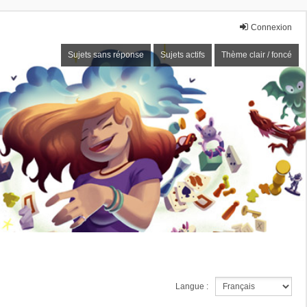
Connexion
Sujets sans réponse
Sujets actifs
Thème clair / foncé
Langue :