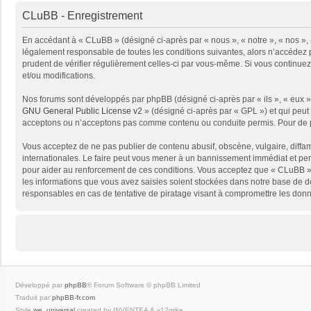
CLuBB - Enregistrement
En accédant à « CLuBB » (désigné ci-après par « nous », « notre », « nos », 
légalement responsable de toutes les conditions suivantes, alors n’accédez p
prudent de vérifier régulièrement celles-ci par vous-même. Si vous continue
et/ou modifications.
Nos forums sont développés par phpBB (désigné ci-après par « ils », « eux »,
GNU General Public License v2
» (désigné ci-après par « GPL ») et qui peut
acceptons ou n’acceptons pas comme contenu ou conduite permis. Pour de pl
Vous acceptez de ne pas publier de contenu abusif, obscène, vulgaire, diffam
internationales. Le faire peut vous mener à un bannissement immédiat et per
pour aider au renforcement de ces conditions. Vous acceptez que « CLuBB » 
les informations que vous avez saisies soient stockées dans notre base de d
responsables en cas de tentative de piratage visant à compromettre les don
Développé par
phpBB
® Forum Software © phpBB Limited
Traduit par
phpBB-fr.com
Style
we_universal
created by INVENTEA & v12mike