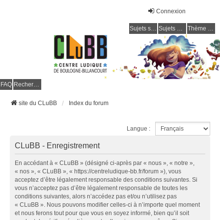
Connexion
Sujets sans réponse
Sujets actifs
Thème clair / foncé
CLuBB
FAQ
Rechercher
site du CLuBB
Index du forum
Langue :
CLuBB - Enregistrement
En accédant à « CLuBB » (désigné ci-après par « nous », « notre »,
« nos », « CLuBB », « https://centreludique-bb.fr/forum »), vous
acceptez d’être légalement responsable des conditions suivantes. Si
vous n’acceptez pas d’être légalement responsable de toutes les
conditions suivantes, alors n’accédez pas et/ou n’utilisez pas
« CLuBB ». Nous pouvons modifier celles-ci à n’importe quel moment
et nous ferons tout pour que vous en soyez informé, bien qu’il soit