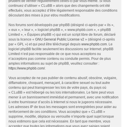
prudent de vérifier régulièrement celles-ci par vous-même. Si vous
continuez d’utiliser « CLuBB » alors que des changements ont été
effectués, vous acceptez d’être légalement responsable des conditions
découlant des mises à jour et/ou modifications.
Nos forums sont développés par phpBB (désigné ci-après par « ils »,
« eux », « leur », « logiciel phpBB », « www.phpbb.com », « phpBB
Limited », « Équipes phpBB ») qui est un script libre de forum, déclaré
sous la licence «
GNU General Public License v2
» (désigné ci-après
par « GPL ») et qui peut être téléchargé depuis
www.phpbb.com
. Le
logiciel phpBB facilite seulement les discussions sur Internet. phpBB
Limited n’est pas responsable de ce que nous acceptons ou
n’acceptons pas comme contenu ou conduite permis. Pour de plus
amples informations au sujet de phpBB, veuillez consulter :
https://www.phpbb.com/
.
Vous acceptez de ne pas publier de contenu abusif, obscène, vulgaire,
diffamatoire, choquant, menaçant, à caractère sexuel ou tout autre
contenu qui peut transgresser les lois de votre pays, du pays où
« CLuBB » est hébergé ou les lois internationales. Le faire peut vous
mener à un bannissement immédiat et permanent, avec une notification
à votre fournisseur d’accès à Internet si nous le jugeons nécessaire.
Les adresses IP de tous les messages sont enregistrées pour aider au
renforcement de ces conditions. Vous acceptez que « CLuBB »
supprime, modifie, déplace ou verrouille n’importe quel sujet lorsque
nous estimons que cela est nécessaire. En tant que membre, vous
acceptez que toutes les informations que vous avez saisies soient