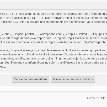
« CLuBB », « https://centreludique-bb.fr/forum »), vous acceptez d’être légalement
as et/ou n’utilisez pas « CLuBB ». Nous pouvons modifier celles-ci à n’importe que
z d’utiliser « CLuBB » alors que des changements ont été effectués, vous acceptez
 « leur », « logiciel phpBB », « www.phpbb.com », « phpBB Limited », « Équipes php
 être téléchargé depuis
www.phpbb.com
. Le logiciel phpBB facilite seulement les
us amples informations au sujet de phpBB, veuillez consulter :
https://www.phpbb
atoire, choquant, menaçant, à caractère sexuel ou tout autre contenu qui peut tran
manent, avec une notification à votre fournisseur d’accès à Internet si nous le ju
supprime, modifie, déplace ou verrouille n’importe quel sujet lorsque nous estim
onnées. Bien que ces informations ne soient pas diffusées à une tierce partie sa
nées.
site du CLuBB