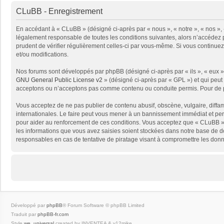
CLuBB - Enregistrement
En accédant à « CLuBB » (désigné ci-après par « nous », « notre », « nos », 
légalement responsable de toutes les conditions suivantes, alors n’accédez p
prudent de vérifier régulièrement celles-ci par vous-même. Si vous continue
et/ou modifications.
Nos forums sont développés par phpBB (désigné ci-après par « ils », « eux »,
GNU General Public License v2
» (désigné ci-après par « GPL ») et qui peut
acceptons ou n’acceptons pas comme contenu ou conduite permis. Pour de pl
Vous acceptez de ne pas publier de contenu abusif, obscène, vulgaire, diffam
internationales. Le faire peut vous mener à un bannissement immédiat et per
pour aider au renforcement de ces conditions. Vous acceptez que « CLuBB » 
les informations que vous avez saisies soient stockées dans notre base de d
responsables en cas de tentative de piratage visant à compromettre les don
Développé par
phpBB
® Forum Software © phpBB Limited
Traduit par
phpBB-fr.com
Style
we_universal
created by INVENTEA & v12mike