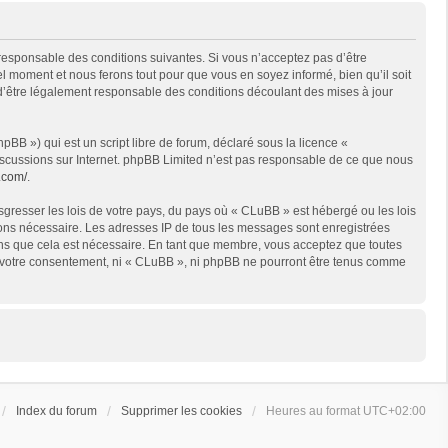
 responsable des conditions suivantes. Si vous n’acceptez pas d’être
l moment et nous ferons tout pour que vous en soyez informé, bien qu’il soit
 d’être légalement responsable des conditions découlant des mises à jour
BB ») qui est un script libre de forum, déclaré sous la licence «
 discussions sur Internet. phpBB Limited n’est pas responsable de ce que nous
.com/
.
sgresser les lois de votre pays, du pays où « CLuBB » est hébergé ou les lois
geons nécessaire. Les adresses IP de tous les messages sont enregistrées
ons que cela est nécessaire. En tant que membre, vous acceptez que toutes
ns votre consentement, ni « CLuBB », ni phpBB ne pourront être tenus comme
Index du forum
Supprimer les cookies
Heures au format
UTC+02:00