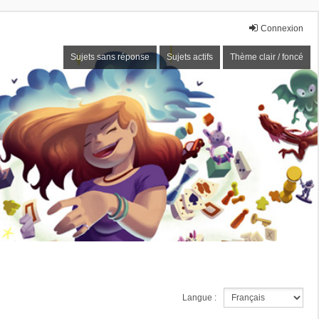
Connexion
Sujets sans réponse
Sujets actifs
Thème clair / foncé
Langue :