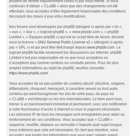
prudent de vérifier régulièrement celles-ci par vous-même. Si vous
continuez d’utiliser « CLuBB » alors que des changements ont été
effectués, vous acceptez d’être légalement responsable des conditions
découlant des mises à jour et/ou modifications.
Nos forums sont développés par phpBB (désigné ci-après par « ils »,
« eux », « leur », « logiciel phpBB », « www.phpbb.com », « phpBB
Limited », « Équipes phpBB ») qui est un script libre de forum, déclaré
sous la licence «
GNU General Public License v2
» (désigné ci-après
par « GPL ») et qui peut être téléchargé depuis
www.phpbb.com
. Le
logiciel phpBB facilite seulement les discussions sur Internet. phpBB
Limited n’est pas responsable de ce que nous acceptons ou
n’acceptons pas comme contenu ou conduite permis. Pour de plus
amples informations au sujet de phpBB, veuillez consulter :
https://www.phpbb.com/
.
Vous acceptez de ne pas publier de contenu abusif, obscène, vulgaire,
diffamatoire, choquant, menaçant, à caractère sexuel ou tout autre
contenu qui peut transgresser les lois de votre pays, du pays où
« CLuBB » est hébergé ou les lois internationales. Le faire peut vous
mener à un bannissement immédiat et permanent, avec une notification
à votre fournisseur d’accès à Internet si nous le jugeons nécessaire.
Les adresses IP de tous les messages sont enregistrées pour aider au
renforcement de ces conditions. Vous acceptez que « CLuBB »
supprime, modifie, déplace ou verrouille n’importe quel sujet lorsque
nous estimons que cela est nécessaire. En tant que membre, vous
acceptez que toutes les informations que vous avez saisies soient