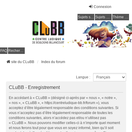
Connexion
Sujets sans réponse
Sujets actifs
Thème clair / foncé
CLuBB
FAQ
Rechercher
site du CLuBB
Index du forum
Langue :
CLuBB - Enregistrement
En accédant à « CLuBB » (désigné ci-après par « nous », « notre »,
« nos », « CLuBB », « https://centreludique-bb.fr/forum »), vous
acceptez d’être légalement responsable des conditions suivantes. Si
vous n’acceptez pas d’être légalement responsable de toutes les
conditions suivantes, alors n’accédez pas et/ou n’utilisez pas
« CLuBB ». Nous pouvons modifier celles-ci à n’importe quel moment
et nous ferons tout pour que vous en soyez informé, bien qu’il soit