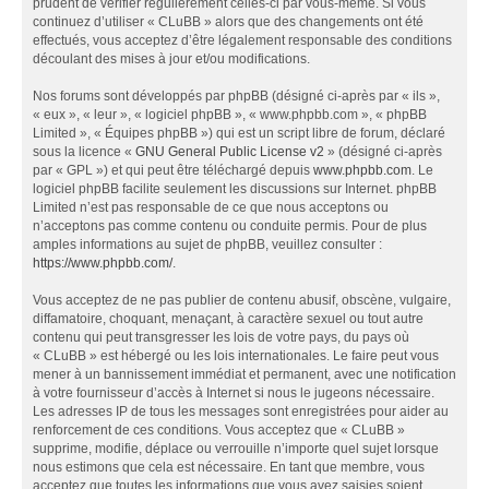
prudent de vérifier régulièrement celles-ci par vous-même. Si vous
continuez d’utiliser « CLuBB » alors que des changements ont été
effectués, vous acceptez d’être légalement responsable des conditions
découlant des mises à jour et/ou modifications.
Nos forums sont développés par phpBB (désigné ci-après par « ils »,
« eux », « leur », « logiciel phpBB », « www.phpbb.com », « phpBB
Limited », « Équipes phpBB ») qui est un script libre de forum, déclaré
sous la licence «
GNU General Public License v2
» (désigné ci-après
par « GPL ») et qui peut être téléchargé depuis
www.phpbb.com
. Le
logiciel phpBB facilite seulement les discussions sur Internet. phpBB
Limited n’est pas responsable de ce que nous acceptons ou
n’acceptons pas comme contenu ou conduite permis. Pour de plus
amples informations au sujet de phpBB, veuillez consulter :
https://www.phpbb.com/
.
Vous acceptez de ne pas publier de contenu abusif, obscène, vulgaire,
diffamatoire, choquant, menaçant, à caractère sexuel ou tout autre
contenu qui peut transgresser les lois de votre pays, du pays où
« CLuBB » est hébergé ou les lois internationales. Le faire peut vous
mener à un bannissement immédiat et permanent, avec une notification
à votre fournisseur d’accès à Internet si nous le jugeons nécessaire.
Les adresses IP de tous les messages sont enregistrées pour aider au
renforcement de ces conditions. Vous acceptez que « CLuBB »
supprime, modifie, déplace ou verrouille n’importe quel sujet lorsque
nous estimons que cela est nécessaire. En tant que membre, vous
acceptez que toutes les informations que vous avez saisies soient