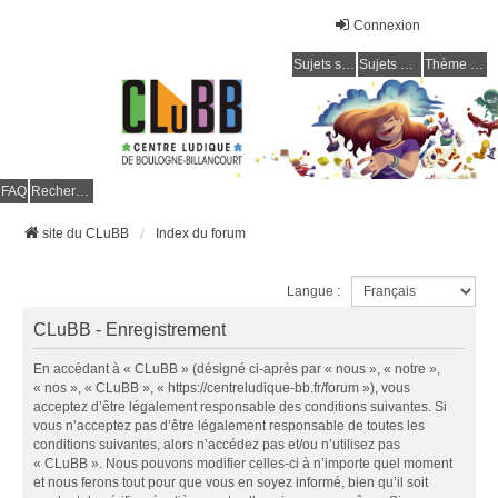
Connexion
Sujets sans réponse
Sujets actifs
Thème clair / foncé
CLuBB
FAQ
Rechercher
site du CLuBB
Index du forum
Langue :
CLuBB - Enregistrement
En accédant à « CLuBB » (désigné ci-après par « nous », « notre »,
« nos », « CLuBB », « https://centreludique-bb.fr/forum »), vous
acceptez d’être légalement responsable des conditions suivantes. Si
vous n’acceptez pas d’être légalement responsable de toutes les
conditions suivantes, alors n’accédez pas et/ou n’utilisez pas
« CLuBB ». Nous pouvons modifier celles-ci à n’importe quel moment
et nous ferons tout pour que vous en soyez informé, bien qu’il soit