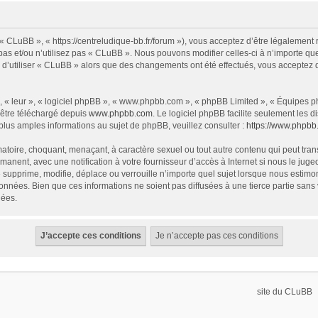
« CLuBB », « https://centreludique-bb.fr/forum »), vous acceptez d’être légalement
as et/ou n’utilisez pas « CLuBB ». Nous pouvons modifier celles-ci à n’importe que
z d’utiliser « CLuBB » alors que des changements ont été effectués, vous acceptez
 « leur », « logiciel phpBB », « www.phpbb.com », « phpBB Limited », « Équipes php
 être téléchargé depuis
www.phpbb.com
. Le logiciel phpBB facilite seulement les
us amples informations au sujet de phpBB, veuillez consulter :
https://www.phpbb
atoire, choquant, menaçant, à caractère sexuel ou tout autre contenu qui peut tran
manent, avec une notification à votre fournisseur d’accès à Internet si nous le ju
supprime, modifie, déplace ou verrouille n’importe quel sujet lorsque nous estim
onnées. Bien que ces informations ne soient pas diffusées à une tierce partie sa
nées.
site du CLuBB