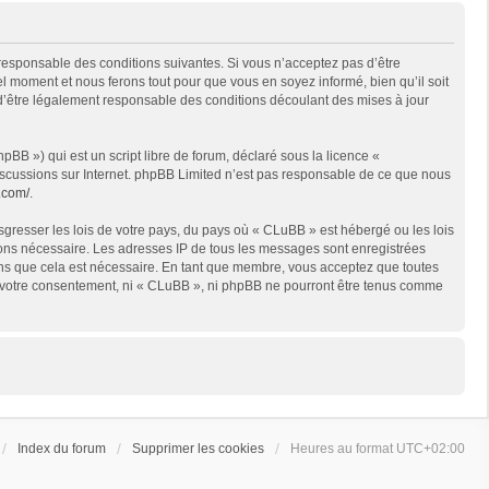
 responsable des conditions suivantes. Si vous n’acceptez pas d’être
l moment et nous ferons tout pour que vous en soyez informé, bien qu’il soit
 d’être légalement responsable des conditions découlant des mises à jour
BB ») qui est un script libre de forum, déclaré sous la licence «
 discussions sur Internet. phpBB Limited n’est pas responsable de ce que nous
.com/
.
sgresser les lois de votre pays, du pays où « CLuBB » est hébergé ou les lois
geons nécessaire. Les adresses IP de tous les messages sont enregistrées
ons que cela est nécessaire. En tant que membre, vous acceptez que toutes
ns votre consentement, ni « CLuBB », ni phpBB ne pourront être tenus comme
Index du forum
Supprimer les cookies
Heures au format
UTC+02:00