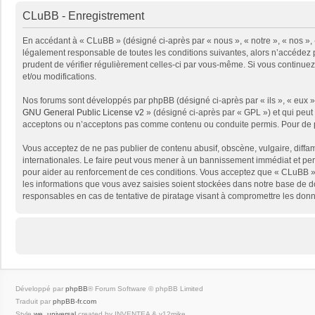
CLuBB - Enregistrement
En accédant à « CLuBB » (désigné ci-après par « nous », « notre », « nos », 
légalement responsable de toutes les conditions suivantes, alors n’accédez p
prudent de vérifier régulièrement celles-ci par vous-même. Si vous continue
et/ou modifications.
Nos forums sont développés par phpBB (désigné ci-après par « ils », « eux »,
GNU General Public License v2
» (désigné ci-après par « GPL ») et qui peut
acceptons ou n’acceptons pas comme contenu ou conduite permis. Pour de pl
Vous acceptez de ne pas publier de contenu abusif, obscène, vulgaire, diffam
internationales. Le faire peut vous mener à un bannissement immédiat et per
pour aider au renforcement de ces conditions. Vous acceptez que « CLuBB » 
les informations que vous avez saisies soient stockées dans notre base de d
responsables en cas de tentative de piratage visant à compromettre les don
Développé par
phpBB
® Forum Software © phpBB Limited
Traduit par
phpBB-fr.com
Style
we_universal
created by INVENTEA & v12mike