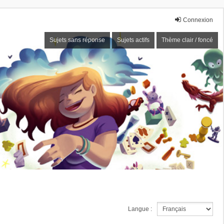
Connexion
Sujets sans réponse
Sujets actifs
Thème clair / foncé
Langue :