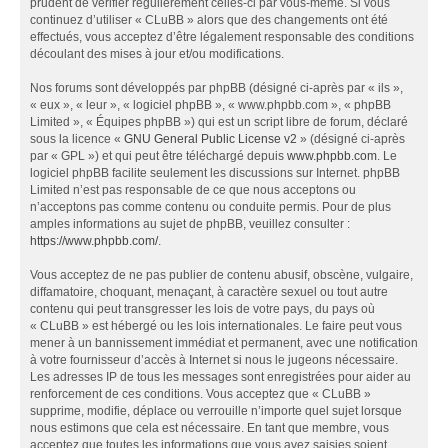
prudent de vérifier régulièrement celles-ci par vous-même. Si vous
continuez d’utiliser « CLuBB » alors que des changements ont été
effectués, vous acceptez d’être légalement responsable des conditions
découlant des mises à jour et/ou modifications.
Nos forums sont développés par phpBB (désigné ci-après par « ils »,
« eux », « leur », « logiciel phpBB », « www.phpbb.com », « phpBB
Limited », « Équipes phpBB ») qui est un script libre de forum, déclaré
sous la licence «
GNU General Public License v2
» (désigné ci-après
par « GPL ») et qui peut être téléchargé depuis
www.phpbb.com
. Le
logiciel phpBB facilite seulement les discussions sur Internet. phpBB
Limited n’est pas responsable de ce que nous acceptons ou
n’acceptons pas comme contenu ou conduite permis. Pour de plus
amples informations au sujet de phpBB, veuillez consulter :
https://www.phpbb.com/
.
Vous acceptez de ne pas publier de contenu abusif, obscène, vulgaire,
diffamatoire, choquant, menaçant, à caractère sexuel ou tout autre
contenu qui peut transgresser les lois de votre pays, du pays où
« CLuBB » est hébergé ou les lois internationales. Le faire peut vous
mener à un bannissement immédiat et permanent, avec une notification
à votre fournisseur d’accès à Internet si nous le jugeons nécessaire.
Les adresses IP de tous les messages sont enregistrées pour aider au
renforcement de ces conditions. Vous acceptez que « CLuBB »
supprime, modifie, déplace ou verrouille n’importe quel sujet lorsque
nous estimons que cela est nécessaire. En tant que membre, vous
acceptez que toutes les informations que vous avez saisies soient