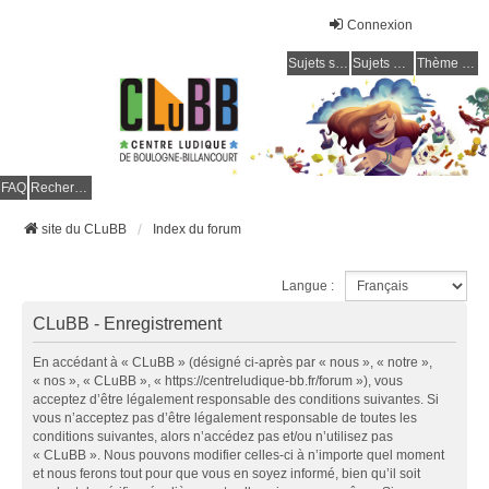
Connexion
Sujets sans réponse
Sujets actifs
Thème clair / foncé
CLuBB
FAQ
Rechercher
site du CLuBB
Index du forum
Langue :
CLuBB - Enregistrement
En accédant à « CLuBB » (désigné ci-après par « nous », « notre »,
« nos », « CLuBB », « https://centreludique-bb.fr/forum »), vous
acceptez d’être légalement responsable des conditions suivantes. Si
vous n’acceptez pas d’être légalement responsable de toutes les
conditions suivantes, alors n’accédez pas et/ou n’utilisez pas
« CLuBB ». Nous pouvons modifier celles-ci à n’importe quel moment
et nous ferons tout pour que vous en soyez informé, bien qu’il soit