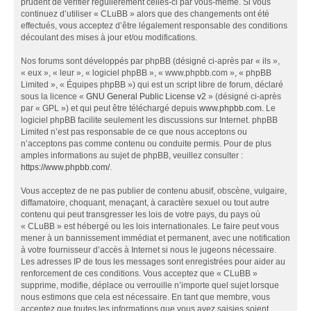
prudent de vérifier régulièrement celles-ci par vous-même. Si vous
continuez d’utiliser « CLuBB » alors que des changements ont été
effectués, vous acceptez d’être légalement responsable des conditions
découlant des mises à jour et/ou modifications.
Nos forums sont développés par phpBB (désigné ci-après par « ils »,
« eux », « leur », « logiciel phpBB », « www.phpbb.com », « phpBB
Limited », « Équipes phpBB ») qui est un script libre de forum, déclaré
sous la licence «
GNU General Public License v2
» (désigné ci-après
par « GPL ») et qui peut être téléchargé depuis
www.phpbb.com
. Le
logiciel phpBB facilite seulement les discussions sur Internet. phpBB
Limited n’est pas responsable de ce que nous acceptons ou
n’acceptons pas comme contenu ou conduite permis. Pour de plus
amples informations au sujet de phpBB, veuillez consulter :
https://www.phpbb.com/
.
Vous acceptez de ne pas publier de contenu abusif, obscène, vulgaire,
diffamatoire, choquant, menaçant, à caractère sexuel ou tout autre
contenu qui peut transgresser les lois de votre pays, du pays où
« CLuBB » est hébergé ou les lois internationales. Le faire peut vous
mener à un bannissement immédiat et permanent, avec une notification
à votre fournisseur d’accès à Internet si nous le jugeons nécessaire.
Les adresses IP de tous les messages sont enregistrées pour aider au
renforcement de ces conditions. Vous acceptez que « CLuBB »
supprime, modifie, déplace ou verrouille n’importe quel sujet lorsque
nous estimons que cela est nécessaire. En tant que membre, vous
acceptez que toutes les informations que vous avez saisies soient