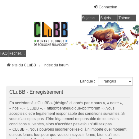
Connexion
Sujets sans réponse
Sujets actifs
Thème clair / foncé
CLuBB
FAQ
Rechercher
site du CLuBB
Index du forum
Langue :
CLuBB - Enregistrement
En accédant à « CLuBB » (désigné ci-après par « nous », « notre »,
« nos », « CLuBB », « https://centreludique-bb.fr/forum »), vous
acceptez d’être légalement responsable des conditions suivantes. Si
vous n’acceptez pas d’être légalement responsable de toutes les
conditions suivantes, alors n’accédez pas et/ou n’utilisez pas
« CLuBB ». Nous pouvons modifier celles-ci à n’importe quel moment
et nous ferons tout pour que vous en soyez informé, bien qu’il soit