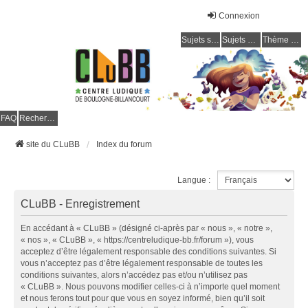
Connexion
Sujets sans réponse
Sujets actifs
Thème clair / foncé
CLuBB
FAQ
Rechercher
site du CLuBB
Index du forum
Langue :
CLuBB - Enregistrement
En accédant à « CLuBB » (désigné ci-après par « nous », « notre »,
« nos », « CLuBB », « https://centreludique-bb.fr/forum »), vous
acceptez d’être légalement responsable des conditions suivantes. Si
vous n’acceptez pas d’être légalement responsable de toutes les
conditions suivantes, alors n’accédez pas et/ou n’utilisez pas
« CLuBB ». Nous pouvons modifier celles-ci à n’importe quel moment
et nous ferons tout pour que vous en soyez informé, bien qu’il soit