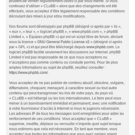
prudent de vérifier régulièrement celles-ci par vous-même. Si vous
continuez d’utiliser « CLuBB » alors que des changements ont été
effectués, vous acceptez d’être légalement responsable des conditions
découlant des mises à jour et/ou modifications.
Nos forums sont développés par phpBB (désigné ci-après par « ils »,
« eux », « leur », « logiciel phpBB », « www.phpbb.com », « phpBB
Limited », « Équipes phpBB ») qui est un script libre de forum, déclaré
sous la licence «
GNU General Public License v2
» (désigné ci-après
par « GPL ») et qui peut être téléchargé depuis
www.phpbb.com
. Le
logiciel phpBB facilite seulement les discussions sur Internet. phpBB
Limited n’est pas responsable de ce que nous acceptons ou
n’acceptons pas comme contenu ou conduite permis. Pour de plus
amples informations au sujet de phpBB, veuillez consulter :
https://www.phpbb.com/
.
Vous acceptez de ne pas publier de contenu abusif, obscène, vulgaire,
diffamatoire, choquant, menaçant, à caractère sexuel ou tout autre
contenu qui peut transgresser les lois de votre pays, du pays où
« CLuBB » est hébergé ou les lois internationales. Le faire peut vous
mener à un bannissement immédiat et permanent, avec une notification
à votre fournisseur d’accès à Internet si nous le jugeons nécessaire.
Les adresses IP de tous les messages sont enregistrées pour aider au
renforcement de ces conditions. Vous acceptez que « CLuBB »
supprime, modifie, déplace ou verrouille n’importe quel sujet lorsque
nous estimons que cela est nécessaire. En tant que membre, vous
acceptez que toutes les informations que vous avez saisies soient