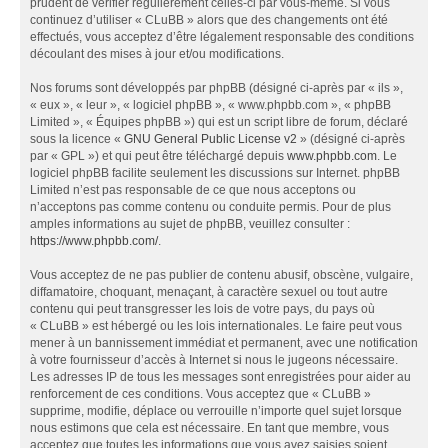
prudent de vérifier régulièrement celles-ci par vous-même. Si vous
continuez d’utiliser « CLuBB » alors que des changements ont été
effectués, vous acceptez d’être légalement responsable des conditions
découlant des mises à jour et/ou modifications.
Nos forums sont développés par phpBB (désigné ci-après par « ils »,
« eux », « leur », « logiciel phpBB », « www.phpbb.com », « phpBB
Limited », « Équipes phpBB ») qui est un script libre de forum, déclaré
sous la licence «
GNU General Public License v2
» (désigné ci-après
par « GPL ») et qui peut être téléchargé depuis
www.phpbb.com
. Le
logiciel phpBB facilite seulement les discussions sur Internet. phpBB
Limited n’est pas responsable de ce que nous acceptons ou
n’acceptons pas comme contenu ou conduite permis. Pour de plus
amples informations au sujet de phpBB, veuillez consulter :
https://www.phpbb.com/
.
Vous acceptez de ne pas publier de contenu abusif, obscène, vulgaire,
diffamatoire, choquant, menaçant, à caractère sexuel ou tout autre
contenu qui peut transgresser les lois de votre pays, du pays où
« CLuBB » est hébergé ou les lois internationales. Le faire peut vous
mener à un bannissement immédiat et permanent, avec une notification
à votre fournisseur d’accès à Internet si nous le jugeons nécessaire.
Les adresses IP de tous les messages sont enregistrées pour aider au
renforcement de ces conditions. Vous acceptez que « CLuBB »
supprime, modifie, déplace ou verrouille n’importe quel sujet lorsque
nous estimons que cela est nécessaire. En tant que membre, vous
acceptez que toutes les informations que vous avez saisies soient