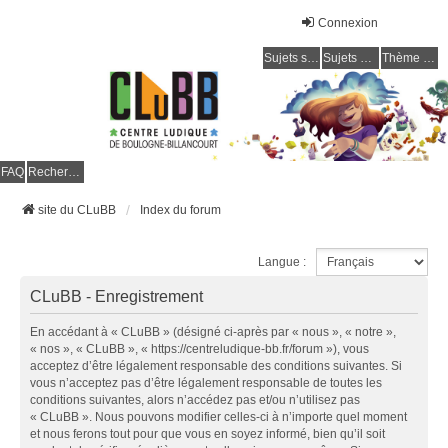
Connexion
Sujets sans réponse
Sujets actifs
Thème clair / foncé
CLuBB
FAQ
Rechercher
site du CLuBB
Index du forum
Langue :
CLuBB - Enregistrement
En accédant à « CLuBB » (désigné ci-après par « nous », « notre »,
« nos », « CLuBB », « https://centreludique-bb.fr/forum »), vous
acceptez d’être légalement responsable des conditions suivantes. Si
vous n’acceptez pas d’être légalement responsable de toutes les
conditions suivantes, alors n’accédez pas et/ou n’utilisez pas
« CLuBB ». Nous pouvons modifier celles-ci à n’importe quel moment
et nous ferons tout pour que vous en soyez informé, bien qu’il soit