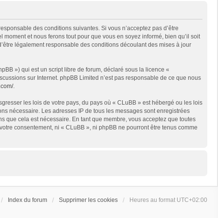
 responsable des conditions suivantes. Si vous n’acceptez pas d’être
l moment et nous ferons tout pour que vous en soyez informé, bien qu’il soit
 d’être légalement responsable des conditions découlant des mises à jour
BB ») qui est un script libre de forum, déclaré sous la licence «
 discussions sur Internet. phpBB Limited n’est pas responsable de ce que nous
.com/
.
sgresser les lois de votre pays, du pays où « CLuBB » est hébergé ou les lois
geons nécessaire. Les adresses IP de tous les messages sont enregistrées
ons que cela est nécessaire. En tant que membre, vous acceptez que toutes
ns votre consentement, ni « CLuBB », ni phpBB ne pourront être tenus comme
Index du forum
Supprimer les cookies
Heures au format
UTC+02:00