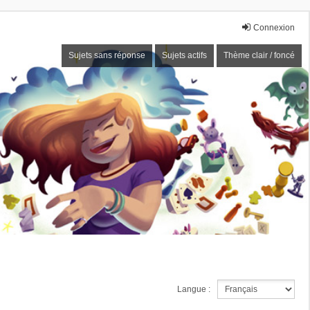
Connexion
Sujets sans réponse
Sujets actifs
Thème clair / foncé
Langue :