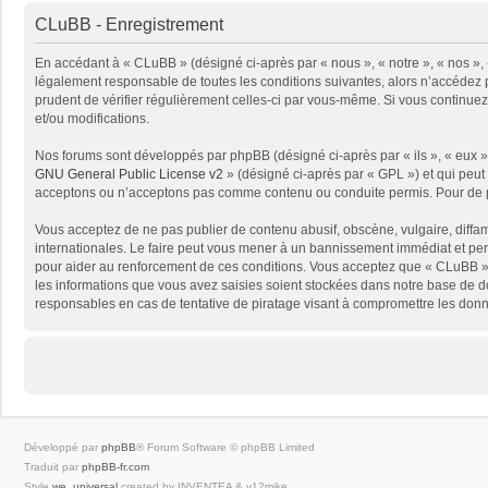
CLuBB - Enregistrement
En accédant à « CLuBB » (désigné ci-après par « nous », « notre », « nos », 
légalement responsable de toutes les conditions suivantes, alors n’accédez p
prudent de vérifier régulièrement celles-ci par vous-même. Si vous continue
et/ou modifications.
Nos forums sont développés par phpBB (désigné ci-après par « ils », « eux »,
GNU General Public License v2
» (désigné ci-après par « GPL ») et qui peut
acceptons ou n’acceptons pas comme contenu ou conduite permis. Pour de pl
Vous acceptez de ne pas publier de contenu abusif, obscène, vulgaire, diffam
internationales. Le faire peut vous mener à un bannissement immédiat et per
pour aider au renforcement de ces conditions. Vous acceptez que « CLuBB » 
les informations que vous avez saisies soient stockées dans notre base de d
responsables en cas de tentative de piratage visant à compromettre les don
Développé par
phpBB
® Forum Software © phpBB Limited
Traduit par
phpBB-fr.com
Style
we_universal
created by INVENTEA & v12mike