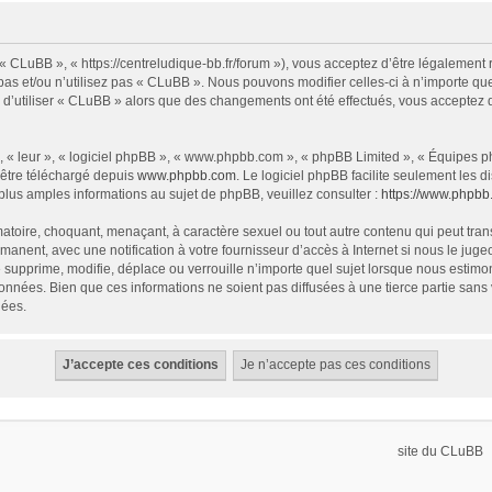
« CLuBB », « https://centreludique-bb.fr/forum »), vous acceptez d’être légalement
as et/ou n’utilisez pas « CLuBB ». Nous pouvons modifier celles-ci à n’importe que
z d’utiliser « CLuBB » alors que des changements ont été effectués, vous acceptez
 « leur », « logiciel phpBB », « www.phpbb.com », « phpBB Limited », « Équipes php
 être téléchargé depuis
www.phpbb.com
. Le logiciel phpBB facilite seulement les
us amples informations au sujet de phpBB, veuillez consulter :
https://www.phpbb
atoire, choquant, menaçant, à caractère sexuel ou tout autre contenu qui peut tran
manent, avec une notification à votre fournisseur d’accès à Internet si nous le ju
supprime, modifie, déplace ou verrouille n’importe quel sujet lorsque nous estim
onnées. Bien que ces informations ne soient pas diffusées à une tierce partie sa
nées.
site du CLuBB