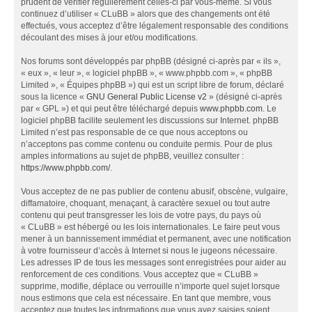
prudent de vérifier régulièrement celles-ci par vous-même. Si vous
continuez d’utiliser « CLuBB » alors que des changements ont été
effectués, vous acceptez d’être légalement responsable des conditions
découlant des mises à jour et/ou modifications.
Nos forums sont développés par phpBB (désigné ci-après par « ils »,
« eux », « leur », « logiciel phpBB », « www.phpbb.com », « phpBB
Limited », « Équipes phpBB ») qui est un script libre de forum, déclaré
sous la licence «
GNU General Public License v2
» (désigné ci-après
par « GPL ») et qui peut être téléchargé depuis
www.phpbb.com
. Le
logiciel phpBB facilite seulement les discussions sur Internet. phpBB
Limited n’est pas responsable de ce que nous acceptons ou
n’acceptons pas comme contenu ou conduite permis. Pour de plus
amples informations au sujet de phpBB, veuillez consulter :
https://www.phpbb.com/
.
Vous acceptez de ne pas publier de contenu abusif, obscène, vulgaire,
diffamatoire, choquant, menaçant, à caractère sexuel ou tout autre
contenu qui peut transgresser les lois de votre pays, du pays où
« CLuBB » est hébergé ou les lois internationales. Le faire peut vous
mener à un bannissement immédiat et permanent, avec une notification
à votre fournisseur d’accès à Internet si nous le jugeons nécessaire.
Les adresses IP de tous les messages sont enregistrées pour aider au
renforcement de ces conditions. Vous acceptez que « CLuBB »
supprime, modifie, déplace ou verrouille n’importe quel sujet lorsque
nous estimons que cela est nécessaire. En tant que membre, vous
acceptez que toutes les informations que vous avez saisies soient