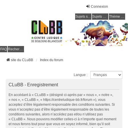
Connexion
Sujets sans réponse
Sujets actifs
Thème clair / foncé
CLuBB
FAQ
Rechercher
site du CLuBB
Index du forum
Langue :
CLuBB - Enregistrement
En accédant à « CLuBB » (désigné ci-après par « nous », « notre »,
« nos », « CLuBB », « https://centreludique-bb.fr/forum »), vous
acceptez d’être légalement responsable des conditions suivantes. Si
vous n’acceptez pas d’être légalement responsable de toutes les
conditions suivantes, alors n’accédez pas et/ou n’utilisez pas
« CLuBB ». Nous pouvons modifier celles-ci à n’importe quel moment
et nous ferons tout pour que vous en soyez informé, bien qu’il soit