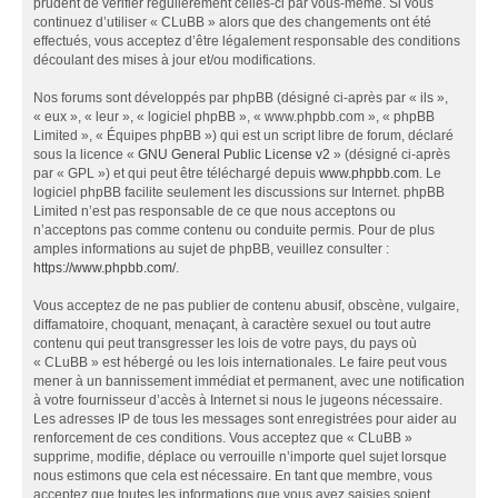
prudent de vérifier régulièrement celles-ci par vous-même. Si vous
continuez d’utiliser « CLuBB » alors que des changements ont été
effectués, vous acceptez d’être légalement responsable des conditions
découlant des mises à jour et/ou modifications.
Nos forums sont développés par phpBB (désigné ci-après par « ils »,
« eux », « leur », « logiciel phpBB », « www.phpbb.com », « phpBB
Limited », « Équipes phpBB ») qui est un script libre de forum, déclaré
sous la licence «
GNU General Public License v2
» (désigné ci-après
par « GPL ») et qui peut être téléchargé depuis
www.phpbb.com
. Le
logiciel phpBB facilite seulement les discussions sur Internet. phpBB
Limited n’est pas responsable de ce que nous acceptons ou
n’acceptons pas comme contenu ou conduite permis. Pour de plus
amples informations au sujet de phpBB, veuillez consulter :
https://www.phpbb.com/
.
Vous acceptez de ne pas publier de contenu abusif, obscène, vulgaire,
diffamatoire, choquant, menaçant, à caractère sexuel ou tout autre
contenu qui peut transgresser les lois de votre pays, du pays où
« CLuBB » est hébergé ou les lois internationales. Le faire peut vous
mener à un bannissement immédiat et permanent, avec une notification
à votre fournisseur d’accès à Internet si nous le jugeons nécessaire.
Les adresses IP de tous les messages sont enregistrées pour aider au
renforcement de ces conditions. Vous acceptez que « CLuBB »
supprime, modifie, déplace ou verrouille n’importe quel sujet lorsque
nous estimons que cela est nécessaire. En tant que membre, vous
acceptez que toutes les informations que vous avez saisies soient