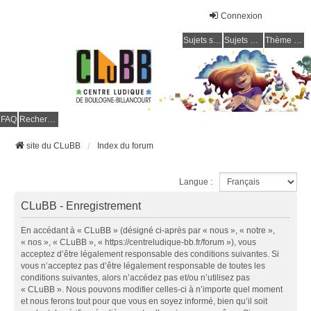
Connexion
Sujets sans réponse
Sujets actifs
Thème clair / foncé
CLuBB
FAQ
Rechercher
site du CLuBB
Index du forum
Langue :
CLuBB - Enregistrement
En accédant à « CLuBB » (désigné ci-après par « nous », « notre »,
« nos », « CLuBB », « https://centreludique-bb.fr/forum »), vous
acceptez d’être légalement responsable des conditions suivantes. Si
vous n’acceptez pas d’être légalement responsable de toutes les
conditions suivantes, alors n’accédez pas et/ou n’utilisez pas
« CLuBB ». Nous pouvons modifier celles-ci à n’importe quel moment
et nous ferons tout pour que vous en soyez informé, bien qu’il soit