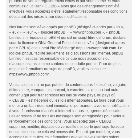
prudent de vérifier régulièrement celles-ci par vous-même. Si vous
continuez d’utiliser « CLuBB » alors que des changements ont été
effectués, vous acceptez d’être légalement responsable des conditions
découlant des mises à jour et/ou modifications.
Nos forums sont développés par phpBB (désigné ci-après par « ils »,
« eux », « leur », « logiciel phpBB », « www.phpbb.com », « phpBB
Limited », « Équipes phpBB ») qui est un script libre de forum, déclaré
sous la licence «
GNU General Public License v2
» (désigné ci-après
par « GPL ») et qui peut être téléchargé depuis
www.phpbb.com
. Le
logiciel phpBB facilite seulement les discussions sur Internet. phpBB
Limited n’est pas responsable de ce que nous acceptons ou
n’acceptons pas comme contenu ou conduite permis. Pour de plus
amples informations au sujet de phpBB, veuillez consulter :
https://www.phpbb.com/
.
Vous acceptez de ne pas publier de contenu abusif, obscène, vulgaire,
diffamatoire, choquant, menaçant, à caractère sexuel ou tout autre
contenu qui peut transgresser les lois de votre pays, du pays où
« CLuBB » est hébergé ou les lois internationales. Le faire peut vous
mener à un bannissement immédiat et permanent, avec une notification
à votre fournisseur d’accès à Internet si nous le jugeons nécessaire.
Les adresses IP de tous les messages sont enregistrées pour aider au
renforcement de ces conditions. Vous acceptez que « CLuBB »
supprime, modifie, déplace ou verrouille n’importe quel sujet lorsque
nous estimons que cela est nécessaire. En tant que membre, vous
acceptez que toutes les informations que vous avez saisies soient