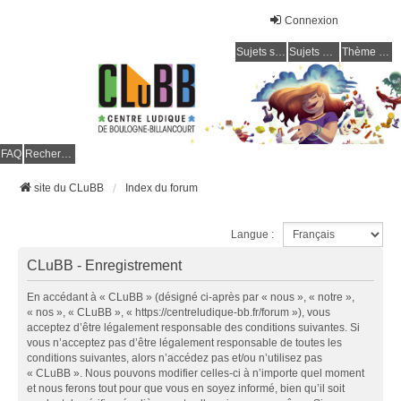
Connexion
Sujets sans réponse
Sujets actifs
Thème clair / foncé
CLuBB
FAQ
Rechercher
site du CLuBB
Index du forum
Langue :
CLuBB - Enregistrement
En accédant à « CLuBB » (désigné ci-après par « nous », « notre »,
« nos », « CLuBB », « https://centreludique-bb.fr/forum »), vous
acceptez d’être légalement responsable des conditions suivantes. Si
vous n’acceptez pas d’être légalement responsable de toutes les
conditions suivantes, alors n’accédez pas et/ou n’utilisez pas
« CLuBB ». Nous pouvons modifier celles-ci à n’importe quel moment
et nous ferons tout pour que vous en soyez informé, bien qu’il soit