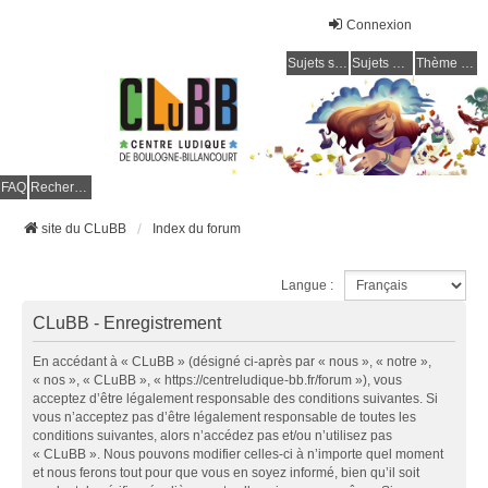
Connexion
Sujets sans réponse
Sujets actifs
Thème clair / foncé
CLuBB
FAQ
Rechercher
site du CLuBB
Index du forum
Langue :
CLuBB - Enregistrement
En accédant à « CLuBB » (désigné ci-après par « nous », « notre »,
« nos », « CLuBB », « https://centreludique-bb.fr/forum »), vous
acceptez d’être légalement responsable des conditions suivantes. Si
vous n’acceptez pas d’être légalement responsable de toutes les
conditions suivantes, alors n’accédez pas et/ou n’utilisez pas
« CLuBB ». Nous pouvons modifier celles-ci à n’importe quel moment
et nous ferons tout pour que vous en soyez informé, bien qu’il soit