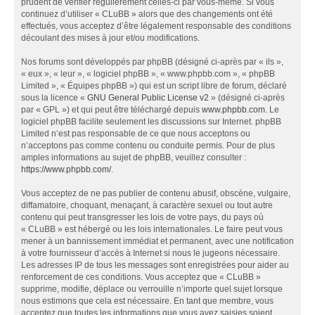
prudent de vérifier régulièrement celles-ci par vous-même. Si vous
continuez d’utiliser « CLuBB » alors que des changements ont été
effectués, vous acceptez d’être légalement responsable des conditions
découlant des mises à jour et/ou modifications.
Nos forums sont développés par phpBB (désigné ci-après par « ils »,
« eux », « leur », « logiciel phpBB », « www.phpbb.com », « phpBB
Limited », « Équipes phpBB ») qui est un script libre de forum, déclaré
sous la licence «
GNU General Public License v2
» (désigné ci-après
par « GPL ») et qui peut être téléchargé depuis
www.phpbb.com
. Le
logiciel phpBB facilite seulement les discussions sur Internet. phpBB
Limited n’est pas responsable de ce que nous acceptons ou
n’acceptons pas comme contenu ou conduite permis. Pour de plus
amples informations au sujet de phpBB, veuillez consulter :
https://www.phpbb.com/
.
Vous acceptez de ne pas publier de contenu abusif, obscène, vulgaire,
diffamatoire, choquant, menaçant, à caractère sexuel ou tout autre
contenu qui peut transgresser les lois de votre pays, du pays où
« CLuBB » est hébergé ou les lois internationales. Le faire peut vous
mener à un bannissement immédiat et permanent, avec une notification
à votre fournisseur d’accès à Internet si nous le jugeons nécessaire.
Les adresses IP de tous les messages sont enregistrées pour aider au
renforcement de ces conditions. Vous acceptez que « CLuBB »
supprime, modifie, déplace ou verrouille n’importe quel sujet lorsque
nous estimons que cela est nécessaire. En tant que membre, vous
acceptez que toutes les informations que vous avez saisies soient