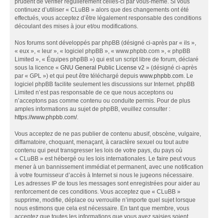
prudent de vérifier régulièrement celles-ci par vous-même. Si vous
continuez d’utiliser « CLuBB » alors que des changements ont été
effectués, vous acceptez d’être légalement responsable des conditions
découlant des mises à jour et/ou modifications.
Nos forums sont développés par phpBB (désigné ci-après par « ils »,
« eux », « leur », « logiciel phpBB », « www.phpbb.com », « phpBB
Limited », « Équipes phpBB ») qui est un script libre de forum, déclaré
sous la licence «
GNU General Public License v2
» (désigné ci-après
par « GPL ») et qui peut être téléchargé depuis
www.phpbb.com
. Le
logiciel phpBB facilite seulement les discussions sur Internet. phpBB
Limited n’est pas responsable de ce que nous acceptons ou
n’acceptons pas comme contenu ou conduite permis. Pour de plus
amples informations au sujet de phpBB, veuillez consulter :
https://www.phpbb.com/
.
Vous acceptez de ne pas publier de contenu abusif, obscène, vulgaire,
diffamatoire, choquant, menaçant, à caractère sexuel ou tout autre
contenu qui peut transgresser les lois de votre pays, du pays où
« CLuBB » est hébergé ou les lois internationales. Le faire peut vous
mener à un bannissement immédiat et permanent, avec une notification
à votre fournisseur d’accès à Internet si nous le jugeons nécessaire.
Les adresses IP de tous les messages sont enregistrées pour aider au
renforcement de ces conditions. Vous acceptez que « CLuBB »
supprime, modifie, déplace ou verrouille n’importe quel sujet lorsque
nous estimons que cela est nécessaire. En tant que membre, vous
acceptez que toutes les informations que vous avez saisies soient