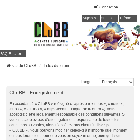
Connexion
Sujets sans réponse
Sujets actifs
Thème clair / foncé
CLuBB
FAQ
Rechercher
site du CLuBB
Index du forum
Langue :
CLuBB - Enregistrement
En accédant à « CLuBB » (désigné ci-après par « nous », « notre »,
« nos », « CLuBB », « https://centreludique-bb.fr/forum »), vous
acceptez d’être légalement responsable des conditions suivantes. Si
vous n’acceptez pas d’être légalement responsable de toutes les
conditions suivantes, alors n’accédez pas et/ou n’utilisez pas
« CLuBB ». Nous pouvons modifier celles-ci à n’importe quel moment
et nous ferons tout pour que vous en soyez informé, bien qu’il soit