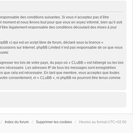
 responsable des conditions suivantes. Si vous n’acceptez pas d’être
l moment et nous ferons tout pour que vous en soyez informé, bien qu’il soit
 d’être légalement responsable des conditions découlant des mises à jour
BB ») qui est un script libre de forum, déclaré sous la licence «
 discussions sur Internet. phpBB Limited n’est pas responsable de ce que nous
.com/
.
sgresser les lois de votre pays, du pays où « CLuBB » est hébergé ou les lois
geons nécessaire. Les adresses IP de tous les messages sont enregistrées
ons que cela est nécessaire. En tant que membre, vous acceptez que toutes
ns votre consentement, ni « CLuBB », ni phpBB ne pourront être tenus comme
Index du forum
Supprimer les cookies
Heures au format
UTC+02:00