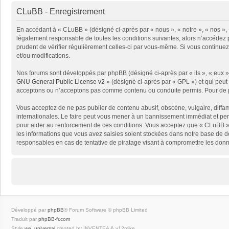
CLuBB - Enregistrement
En accédant à « CLuBB » (désigné ci-après par « nous », « notre », « nos », 
légalement responsable de toutes les conditions suivantes, alors n’accédez p
prudent de vérifier régulièrement celles-ci par vous-même. Si vous continue
et/ou modifications.
Nos forums sont développés par phpBB (désigné ci-après par « ils », « eux »,
GNU General Public License v2
» (désigné ci-après par « GPL ») et qui peut
acceptons ou n’acceptons pas comme contenu ou conduite permis. Pour de pl
Vous acceptez de ne pas publier de contenu abusif, obscène, vulgaire, diffam
internationales. Le faire peut vous mener à un bannissement immédiat et per
pour aider au renforcement de ces conditions. Vous acceptez que « CLuBB » 
les informations que vous avez saisies soient stockées dans notre base de d
responsables en cas de tentative de piratage visant à compromettre les don
Développé par
phpBB
® Forum Software © phpBB Limited
Traduit par
phpBB-fr.com
Style
we_universal
created by INVENTEA & v12mike