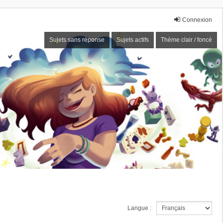
Connexion
Sujets sans réponse
Sujets actifs
Thème clair / foncé
Langue :