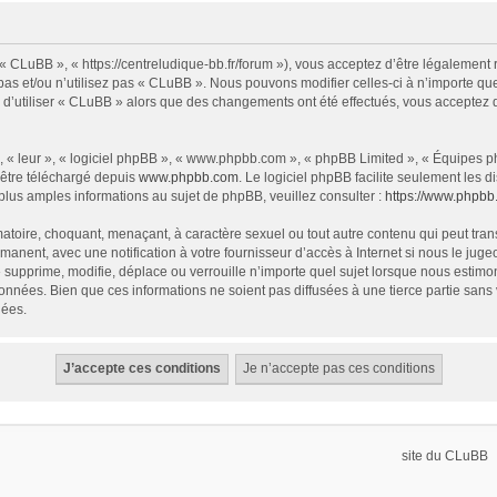
« CLuBB », « https://centreludique-bb.fr/forum »), vous acceptez d’être légalement
as et/ou n’utilisez pas « CLuBB ». Nous pouvons modifier celles-ci à n’importe que
z d’utiliser « CLuBB » alors que des changements ont été effectués, vous acceptez
 « leur », « logiciel phpBB », « www.phpbb.com », « phpBB Limited », « Équipes php
 être téléchargé depuis
www.phpbb.com
. Le logiciel phpBB facilite seulement les
us amples informations au sujet de phpBB, veuillez consulter :
https://www.phpbb
atoire, choquant, menaçant, à caractère sexuel ou tout autre contenu qui peut tran
manent, avec une notification à votre fournisseur d’accès à Internet si nous le ju
supprime, modifie, déplace ou verrouille n’importe quel sujet lorsque nous estim
onnées. Bien que ces informations ne soient pas diffusées à une tierce partie sa
nées.
site du CLuBB