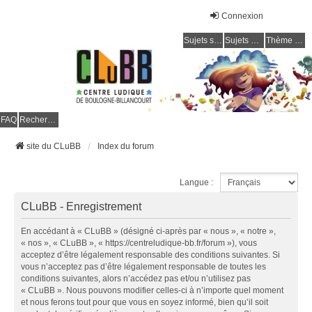
Connexion
Sujets sans réponse
Sujets actifs
Thème clair / foncé
CLuBB
FAQ
Rechercher
site du CLuBB
Index du forum
Langue :
CLuBB - Enregistrement
En accédant à « CLuBB » (désigné ci-après par « nous », « notre »,
« nos », « CLuBB », « https://centreludique-bb.fr/forum »), vous
acceptez d’être légalement responsable des conditions suivantes. Si
vous n’acceptez pas d’être légalement responsable de toutes les
conditions suivantes, alors n’accédez pas et/ou n’utilisez pas
« CLuBB ». Nous pouvons modifier celles-ci à n’importe quel moment
et nous ferons tout pour que vous en soyez informé, bien qu’il soit