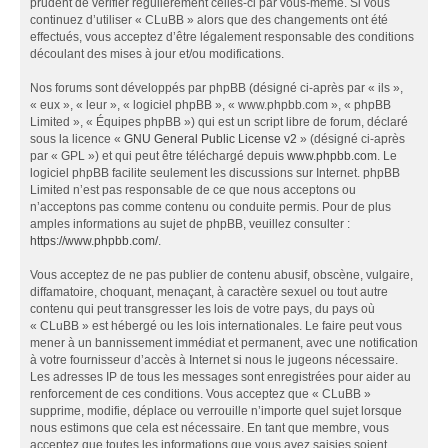
prudent de vérifier régulièrement celles-ci par vous-même. Si vous
continuez d’utiliser « CLuBB » alors que des changements ont été
effectués, vous acceptez d’être légalement responsable des conditions
découlant des mises à jour et/ou modifications.
Nos forums sont développés par phpBB (désigné ci-après par « ils »,
« eux », « leur », « logiciel phpBB », « www.phpbb.com », « phpBB
Limited », « Équipes phpBB ») qui est un script libre de forum, déclaré
sous la licence «
GNU General Public License v2
» (désigné ci-après
par « GPL ») et qui peut être téléchargé depuis
www.phpbb.com
. Le
logiciel phpBB facilite seulement les discussions sur Internet. phpBB
Limited n’est pas responsable de ce que nous acceptons ou
n’acceptons pas comme contenu ou conduite permis. Pour de plus
amples informations au sujet de phpBB, veuillez consulter :
https://www.phpbb.com/
.
Vous acceptez de ne pas publier de contenu abusif, obscène, vulgaire,
diffamatoire, choquant, menaçant, à caractère sexuel ou tout autre
contenu qui peut transgresser les lois de votre pays, du pays où
« CLuBB » est hébergé ou les lois internationales. Le faire peut vous
mener à un bannissement immédiat et permanent, avec une notification
à votre fournisseur d’accès à Internet si nous le jugeons nécessaire.
Les adresses IP de tous les messages sont enregistrées pour aider au
renforcement de ces conditions. Vous acceptez que « CLuBB »
supprime, modifie, déplace ou verrouille n’importe quel sujet lorsque
nous estimons que cela est nécessaire. En tant que membre, vous
acceptez que toutes les informations que vous avez saisies soient