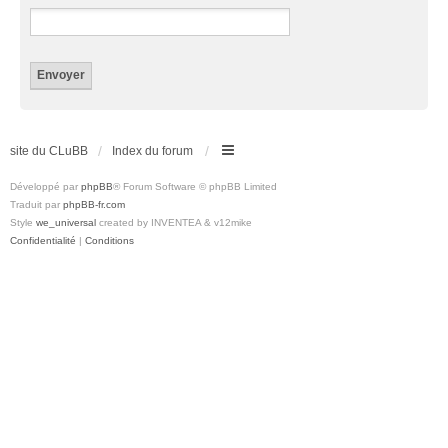
site du CLuBB
Index du forum
Développé par
phpBB
® Forum Software © phpBB Limited
Traduit par
phpBB-fr.com
Style
we_universal
created by INVENTEA & v12mike
Confidentialité
|
Conditions