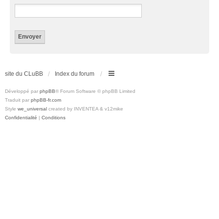
site du CLuBB
Index du forum
Développé par
phpBB
® Forum Software © phpBB Limited
Traduit par
phpBB-fr.com
Style
we_universal
created by INVENTEA & v12mike
Confidentialité
|
Conditions