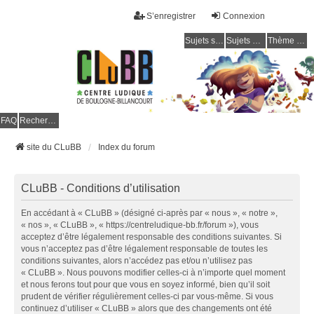
S’enregistrer
Connexion
Sujets sans réponse
Sujets actifs
Thème clair / foncé
CLuBB
FAQ
Rechercher
site du CLuBB
Index du forum
CLuBB - Conditions d’utilisation
En accédant à « CLuBB » (désigné ci-après par « nous », « notre »,
« nos », « CLuBB », « https://centreludique-bb.fr/forum »), vous
acceptez d’être légalement responsable des conditions suivantes. Si
vous n’acceptez pas d’être légalement responsable de toutes les
conditions suivantes, alors n’accédez pas et/ou n’utilisez pas
« CLuBB ». Nous pouvons modifier celles-ci à n’importe quel moment
et nous ferons tout pour que vous en soyez informé, bien qu’il soit
prudent de vérifier régulièrement celles-ci par vous-même. Si vous
continuez d’utiliser « CLuBB » alors que des changements ont été