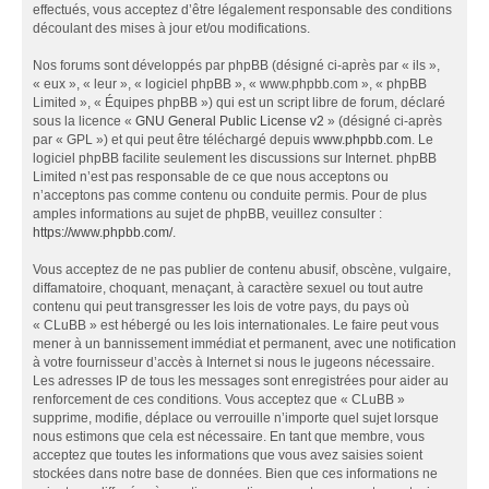
effectués, vous acceptez d’être légalement responsable des conditions
découlant des mises à jour et/ou modifications.
Nos forums sont développés par phpBB (désigné ci-après par « ils »,
« eux », « leur », « logiciel phpBB », « www.phpbb.com », « phpBB
Limited », « Équipes phpBB ») qui est un script libre de forum, déclaré
sous la licence «
GNU General Public License v2
» (désigné ci-après
par « GPL ») et qui peut être téléchargé depuis
www.phpbb.com
. Le
logiciel phpBB facilite seulement les discussions sur Internet. phpBB
Limited n’est pas responsable de ce que nous acceptons ou
n’acceptons pas comme contenu ou conduite permis. Pour de plus
amples informations au sujet de phpBB, veuillez consulter :
https://www.phpbb.com/
.
Vous acceptez de ne pas publier de contenu abusif, obscène, vulgaire,
diffamatoire, choquant, menaçant, à caractère sexuel ou tout autre
contenu qui peut transgresser les lois de votre pays, du pays où
« CLuBB » est hébergé ou les lois internationales. Le faire peut vous
mener à un bannissement immédiat et permanent, avec une notification
à votre fournisseur d’accès à Internet si nous le jugeons nécessaire.
Les adresses IP de tous les messages sont enregistrées pour aider au
renforcement de ces conditions. Vous acceptez que « CLuBB »
supprime, modifie, déplace ou verrouille n’importe quel sujet lorsque
nous estimons que cela est nécessaire. En tant que membre, vous
acceptez que toutes les informations que vous avez saisies soient
stockées dans notre base de données. Bien que ces informations ne