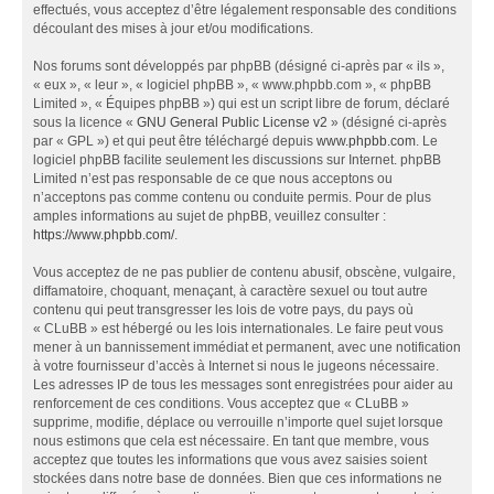
effectués, vous acceptez d’être légalement responsable des conditions
découlant des mises à jour et/ou modifications.
Nos forums sont développés par phpBB (désigné ci-après par « ils »,
« eux », « leur », « logiciel phpBB », « www.phpbb.com », « phpBB
Limited », « Équipes phpBB ») qui est un script libre de forum, déclaré
sous la licence «
GNU General Public License v2
» (désigné ci-après
par « GPL ») et qui peut être téléchargé depuis
www.phpbb.com
. Le
logiciel phpBB facilite seulement les discussions sur Internet. phpBB
Limited n’est pas responsable de ce que nous acceptons ou
n’acceptons pas comme contenu ou conduite permis. Pour de plus
amples informations au sujet de phpBB, veuillez consulter :
https://www.phpbb.com/
.
Vous acceptez de ne pas publier de contenu abusif, obscène, vulgaire,
diffamatoire, choquant, menaçant, à caractère sexuel ou tout autre
contenu qui peut transgresser les lois de votre pays, du pays où
« CLuBB » est hébergé ou les lois internationales. Le faire peut vous
mener à un bannissement immédiat et permanent, avec une notification
à votre fournisseur d’accès à Internet si nous le jugeons nécessaire.
Les adresses IP de tous les messages sont enregistrées pour aider au
renforcement de ces conditions. Vous acceptez que « CLuBB »
supprime, modifie, déplace ou verrouille n’importe quel sujet lorsque
nous estimons que cela est nécessaire. En tant que membre, vous
acceptez que toutes les informations que vous avez saisies soient
stockées dans notre base de données. Bien que ces informations ne