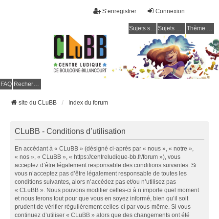
S’enregistrer
Connexion
Sujets sans réponse
Sujets actifs
Thème clair / foncé
CLuBB
FAQ
Rechercher
site du CLuBB
Index du forum
CLuBB - Conditions d’utilisation
En accédant à « CLuBB » (désigné ci-après par « nous », « notre »,
« nos », « CLuBB », « https://centreludique-bb.fr/forum »), vous
acceptez d’être légalement responsable des conditions suivantes. Si
vous n’acceptez pas d’être légalement responsable de toutes les
conditions suivantes, alors n’accédez pas et/ou n’utilisez pas
« CLuBB ». Nous pouvons modifier celles-ci à n’importe quel moment
et nous ferons tout pour que vous en soyez informé, bien qu’il soit
prudent de vérifier régulièrement celles-ci par vous-même. Si vous
continuez d’utiliser « CLuBB » alors que des changements ont été