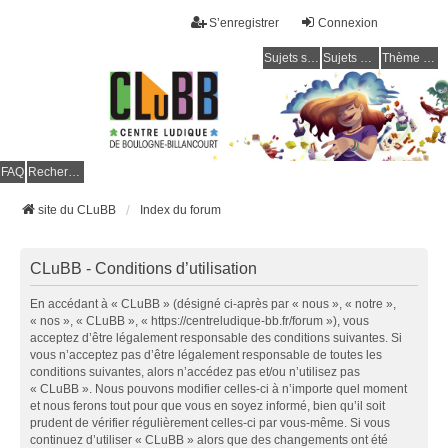
S’enregistrer
Connexion
Sujets sans réponse
Sujets actifs
Thème clair / foncé
CLuBB
FAQ
Rechercher
site du CLuBB
Index du forum
CLuBB - Conditions d’utilisation
En accédant à « CLuBB » (désigné ci-après par « nous », « notre »,
« nos », « CLuBB », « https://centreludique-bb.fr/forum »), vous
acceptez d’être légalement responsable des conditions suivantes. Si
vous n’acceptez pas d’être légalement responsable de toutes les
conditions suivantes, alors n’accédez pas et/ou n’utilisez pas
« CLuBB ». Nous pouvons modifier celles-ci à n’importe quel moment
et nous ferons tout pour que vous en soyez informé, bien qu’il soit
prudent de vérifier régulièrement celles-ci par vous-même. Si vous
continuez d’utiliser « CLuBB » alors que des changements ont été