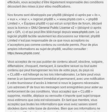
effectués, vous acceptez d’être légalement responsable des conditions
découlant des mises à jour et/ou modifications.
Nos forums sont développés par phpBB (désigné ci-après par « ils »,
« eux », « leur », « logiciel phpBB », « www.phpbb.com », « phpBB
Limited », « Équipes phpBB ») qui est un script libre de forum, déclaré
sous la licence «
GNU General Public License v2
» (désigné ci-après
par « GPL ») et qui peut être téléchargé depuis
www.phpbb.com
. Le
logiciel phpBB facilite seulement les discussions sur Internet. phpBB
Limited n’est pas responsable de ce que nous acceptons ou
n’acceptons pas comme contenu ou conduite permis. Pour de plus
amples informations au sujet de phpBB, veuillez consulter :
https://www.phpbb.com/
.
Vous acceptez de ne pas publier de contenu abusif, obscène, vulgaire,
diffamatoire, choquant, menaçant, à caractère sexuel ou tout autre
contenu qui peut transgresser les lois de votre pays, du pays où
« CLuBB » est hébergé ou les lois internationales. Le faire peut vous
mener à un bannissement immédiat et permanent, avec une notification
à votre fournisseur d’accès à Internet si nous le jugeons nécessaire.
Les adresses IP de tous les messages sont enregistrées pour aider au
renforcement de ces conditions. Vous acceptez que « CLuBB »
supprime, modifie, déplace ou verrouille n’importe quel sujet lorsque
nous estimons que cela est nécessaire. En tant que membre, vous
acceptez que toutes les informations que vous avez saisies soient
stockées dans notre base de données. Bien que ces informations ne