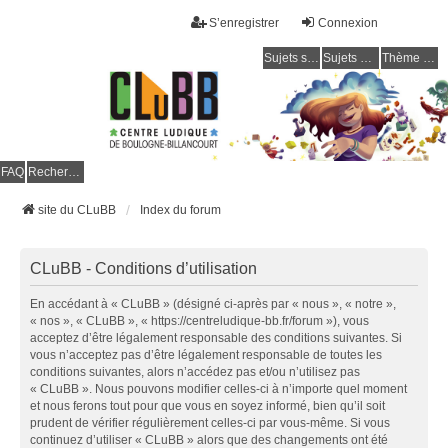
S’enregistrer
Connexion
Sujets sans réponse
Sujets actifs
Thème clair / foncé
CLuBB
FAQ
Rechercher
site du CLuBB
Index du forum
CLuBB - Conditions d’utilisation
En accédant à « CLuBB » (désigné ci-après par « nous », « notre »,
« nos », « CLuBB », « https://centreludique-bb.fr/forum »), vous
acceptez d’être légalement responsable des conditions suivantes. Si
vous n’acceptez pas d’être légalement responsable de toutes les
conditions suivantes, alors n’accédez pas et/ou n’utilisez pas
« CLuBB ». Nous pouvons modifier celles-ci à n’importe quel moment
et nous ferons tout pour que vous en soyez informé, bien qu’il soit
prudent de vérifier régulièrement celles-ci par vous-même. Si vous
continuez d’utiliser « CLuBB » alors que des changements ont été