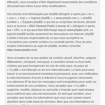
effectués, vous acceptez d’être légalement responsable des conditions
découlant des mises à jour et/ou modifications.
Nos forums sont développés par phpBB (désigné ci-après par « ils »,
« eux », « leur », « logiciel phpBB », « www.phpbb.com », « phpBB
Limited », « Équipes phpBB ») qui est un script libre de forum, déclaré
sous la licence «
GNU General Public License v2
» (désigné ci-après
par « GPL ») et qui peut être téléchargé depuis
www.phpbb.com
. Le
logiciel phpBB facilite seulement les discussions sur Internet. phpBB
Limited n’est pas responsable de ce que nous acceptons ou
n’acceptons pas comme contenu ou conduite permis. Pour de plus
amples informations au sujet de phpBB, veuillez consulter :
https://www.phpbb.com/
.
Vous acceptez de ne pas publier de contenu abusif, obscène, vulgaire,
diffamatoire, choquant, menaçant, à caractère sexuel ou tout autre
contenu qui peut transgresser les lois de votre pays, du pays où
« CLuBB » est hébergé ou les lois internationales. Le faire peut vous
mener à un bannissement immédiat et permanent, avec une notification
à votre fournisseur d’accès à Internet si nous le jugeons nécessaire.
Les adresses IP de tous les messages sont enregistrées pour aider au
renforcement de ces conditions. Vous acceptez que « CLuBB »
supprime, modifie, déplace ou verrouille n’importe quel sujet lorsque
nous estimons que cela est nécessaire. En tant que membre, vous
acceptez que toutes les informations que vous avez saisies soient
stockées dans notre base de données. Bien que ces informations ne