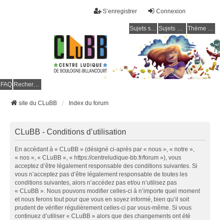
S’enregistrer
Connexion
Sujets sans réponse
Sujets actifs
Thème clair / foncé
CLuBB
FAQ
Rechercher
site du CLuBB
Index du forum
CLuBB - Conditions d’utilisation
En accédant à « CLuBB » (désigné ci-après par « nous », « notre »,
« nos », « CLuBB », « https://centreludique-bb.fr/forum »), vous
acceptez d’être légalement responsable des conditions suivantes. Si
vous n’acceptez pas d’être légalement responsable de toutes les
conditions suivantes, alors n’accédez pas et/ou n’utilisez pas
« CLuBB ». Nous pouvons modifier celles-ci à n’importe quel moment
et nous ferons tout pour que vous en soyez informé, bien qu’il soit
prudent de vérifier régulièrement celles-ci par vous-même. Si vous
continuez d’utiliser « CLuBB » alors que des changements ont été