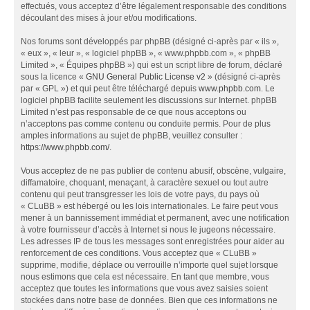
effectués, vous acceptez d’être légalement responsable des conditions
découlant des mises à jour et/ou modifications.
Nos forums sont développés par phpBB (désigné ci-après par « ils »,
« eux », « leur », « logiciel phpBB », « www.phpbb.com », « phpBB
Limited », « Équipes phpBB ») qui est un script libre de forum, déclaré
sous la licence «
GNU General Public License v2
» (désigné ci-après
par « GPL ») et qui peut être téléchargé depuis
www.phpbb.com
. Le
logiciel phpBB facilite seulement les discussions sur Internet. phpBB
Limited n’est pas responsable de ce que nous acceptons ou
n’acceptons pas comme contenu ou conduite permis. Pour de plus
amples informations au sujet de phpBB, veuillez consulter :
https://www.phpbb.com/
.
Vous acceptez de ne pas publier de contenu abusif, obscène, vulgaire,
diffamatoire, choquant, menaçant, à caractère sexuel ou tout autre
contenu qui peut transgresser les lois de votre pays, du pays où
« CLuBB » est hébergé ou les lois internationales. Le faire peut vous
mener à un bannissement immédiat et permanent, avec une notification
à votre fournisseur d’accès à Internet si nous le jugeons nécessaire.
Les adresses IP de tous les messages sont enregistrées pour aider au
renforcement de ces conditions. Vous acceptez que « CLuBB »
supprime, modifie, déplace ou verrouille n’importe quel sujet lorsque
nous estimons que cela est nécessaire. En tant que membre, vous
acceptez que toutes les informations que vous avez saisies soient
stockées dans notre base de données. Bien que ces informations ne