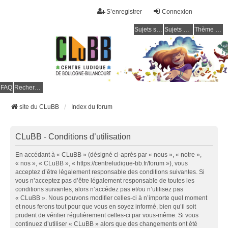
S’enregistrer
Connexion
Sujets sans réponse
Sujets actifs
Thème clair / foncé
CLuBB
FAQ
Rechercher
site du CLuBB
Index du forum
CLuBB - Conditions d’utilisation
En accédant à « CLuBB » (désigné ci-après par « nous », « notre »,
« nos », « CLuBB », « https://centreludique-bb.fr/forum »), vous
acceptez d’être légalement responsable des conditions suivantes. Si
vous n’acceptez pas d’être légalement responsable de toutes les
conditions suivantes, alors n’accédez pas et/ou n’utilisez pas
« CLuBB ». Nous pouvons modifier celles-ci à n’importe quel moment
et nous ferons tout pour que vous en soyez informé, bien qu’il soit
prudent de vérifier régulièrement celles-ci par vous-même. Si vous
continuez d’utiliser « CLuBB » alors que des changements ont été