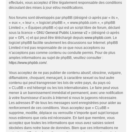
effectués, vous acceptez d’être légalement responsable des conditions
découlant des mises à jour et/ou modifications.
Nos forums sont développés par phpBB (désigné ci-après par « ils »,
« eux », « leur », « logiciel phpBB », « www.phpbb.com », « phpBB
Limited », « Équipes phpBB ») qui est un script libre de forum, déclaré
sous la licence «
GNU General Public License v2
» (désigné ci-après
par « GPL ») et qui peut être téléchargé depuis
www.phpbb.com
. Le
logiciel phpBB facilite seulement les discussions sur Internet. phpBB
Limited n’est pas responsable de ce que nous acceptons ou
n’acceptons pas comme contenu ou conduite permis. Pour de plus
amples informations au sujet de phpBB, veuillez consulter :
https://www.phpbb.com/
.
Vous acceptez de ne pas publier de contenu abusif, obscène, vulgaire,
diffamatoire, choquant, menaçant, à caractère sexuel ou tout autre
contenu qui peut transgresser les lois de votre pays, du pays où
« CLuBB » est hébergé ou les lois internationales. Le faire peut vous
mener à un bannissement immédiat et permanent, avec une notification
à votre fournisseur d’accès à Internet si nous le jugeons nécessaire.
Les adresses IP de tous les messages sont enregistrées pour aider au
renforcement de ces conditions. Vous acceptez que « CLuBB »
supprime, modifie, déplace ou verrouille n’importe quel sujet lorsque
nous estimons que cela est nécessaire. En tant que membre, vous
acceptez que toutes les informations que vous avez saisies soient
stockées dans notre base de données. Bien que ces informations ne