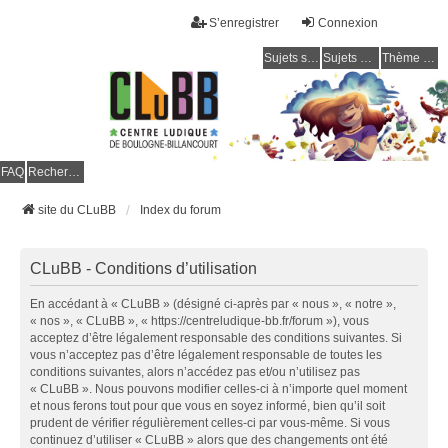
S’enregistrer
Connexion
Sujets sans réponse
Sujets actifs
Thème clair / foncé
CLuBB
FAQ
Rechercher
site du CLuBB
Index du forum
CLuBB - Conditions d’utilisation
En accédant à « CLuBB » (désigné ci-après par « nous », « notre »,
« nos », « CLuBB », « https://centreludique-bb.fr/forum »), vous
acceptez d’être légalement responsable des conditions suivantes. Si
vous n’acceptez pas d’être légalement responsable de toutes les
conditions suivantes, alors n’accédez pas et/ou n’utilisez pas
« CLuBB ». Nous pouvons modifier celles-ci à n’importe quel moment
et nous ferons tout pour que vous en soyez informé, bien qu’il soit
prudent de vérifier régulièrement celles-ci par vous-même. Si vous
continuez d’utiliser « CLuBB » alors que des changements ont été