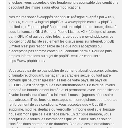
effectués, vous acceptez d’être légalement responsable des conditions
découlant des mises à jour et/ou modifications.
Nos forums sont développés par phpBB (désigné ci-après par « ils »,
« eux », « leur », « logiciel phpBB », « www.phpbb.com », « phpBB
Limited », « Équipes phpBB ») qui est un script libre de forum, déclaré
sous la licence «
GNU General Public License v2
» (désigné ci-après
par « GPL ») et qui peut être téléchargé depuis
www.phpbb.com
. Le
logiciel phpBB facilite seulement les discussions sur Internet. phpBB
Limited n’est pas responsable de ce que nous acceptons ou
n’acceptons pas comme contenu ou conduite permis. Pour de plus
amples informations au sujet de phpBB, veuillez consulter :
https://www.phpbb.com/
.
Vous acceptez de ne pas publier de contenu abusif, obscène, vulgaire,
diffamatoire, choquant, menaçant, à caractère sexuel ou tout autre
contenu qui peut transgresser les lois de votre pays, du pays où
« CLuBB » est hébergé ou les lois internationales. Le faire peut vous
mener à un bannissement immédiat et permanent, avec une notification
à votre fournisseur d’accès à Internet si nous le jugeons nécessaire.
Les adresses IP de tous les messages sont enregistrées pour aider au
renforcement de ces conditions. Vous acceptez que « CLuBB »
supprime, modifie, déplace ou verrouille n’importe quel sujet lorsque
nous estimons que cela est nécessaire. En tant que membre, vous
acceptez que toutes les informations que vous avez saisies soient
stockées dans notre base de données. Bien que ces informations ne