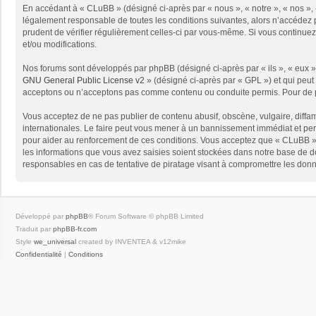
En accédant à « CLuBB » (désigné ci-après par « nous », « notre », « nos », 
légalement responsable de toutes les conditions suivantes, alors n’accédez p
prudent de vérifier régulièrement celles-ci par vous-même. Si vous continue
et/ou modifications.
Nos forums sont développés par phpBB (désigné ci-après par « ils », « eux »,
GNU General Public License v2
» (désigné ci-après par « GPL ») et qui peut
acceptons ou n’acceptons pas comme contenu ou conduite permis. Pour de pl
Vous acceptez de ne pas publier de contenu abusif, obscène, vulgaire, diffam
internationales. Le faire peut vous mener à un bannissement immédiat et per
pour aider au renforcement de ces conditions. Vous acceptez que « CLuBB » 
les informations que vous avez saisies soient stockées dans notre base de d
responsables en cas de tentative de piratage visant à compromettre les don
Développé par
phpBB
® Forum Software © phpBB Limited
Traduit par
phpBB-fr.com
Style
we_universal
created by INVENTEA & v12mike
Confidentialité
|
Conditions