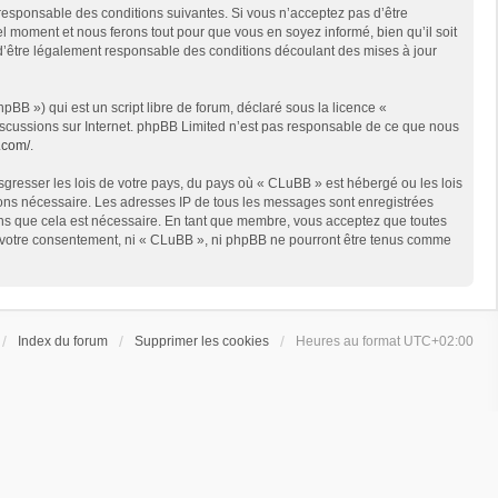
 responsable des conditions suivantes. Si vous n’acceptez pas d’être
l moment et nous ferons tout pour que vous en soyez informé, bien qu’il soit
 d’être légalement responsable des conditions découlant des mises à jour
BB ») qui est un script libre de forum, déclaré sous la licence «
 discussions sur Internet. phpBB Limited n’est pas responsable de ce que nous
.com/
.
sgresser les lois de votre pays, du pays où « CLuBB » est hébergé ou les lois
geons nécessaire. Les adresses IP de tous les messages sont enregistrées
ons que cela est nécessaire. En tant que membre, vous acceptez que toutes
ns votre consentement, ni « CLuBB », ni phpBB ne pourront être tenus comme
Index du forum
Supprimer les cookies
Heures au format
UTC+02:00