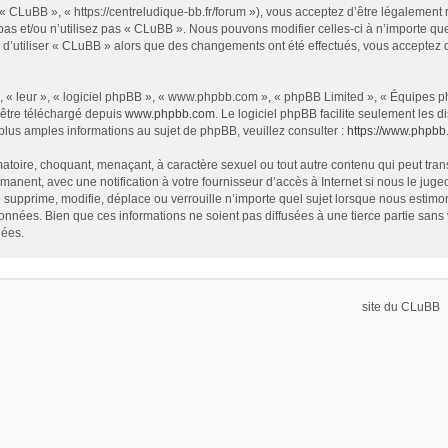
« CLuBB », « https://centreludique-bb.fr/forum »), vous acceptez d’être légalement
as et/ou n’utilisez pas « CLuBB ». Nous pouvons modifier celles-ci à n’importe que
z d’utiliser « CLuBB » alors que des changements ont été effectués, vous acceptez
 « leur », « logiciel phpBB », « www.phpbb.com », « phpBB Limited », « Équipes php
 être téléchargé depuis
www.phpbb.com
. Le logiciel phpBB facilite seulement les
us amples informations au sujet de phpBB, veuillez consulter :
https://www.phpbb
atoire, choquant, menaçant, à caractère sexuel ou tout autre contenu qui peut tran
manent, avec une notification à votre fournisseur d’accès à Internet si nous le ju
supprime, modifie, déplace ou verrouille n’importe quel sujet lorsque nous estim
onnées. Bien que ces informations ne soient pas diffusées à une tierce partie sa
nées.
site du CLuBB