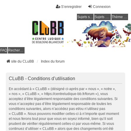
S’enregistrer
Connexion
Sujets sans réponse
Sujets actifs
Thème clair / foncé
CLuBB
FAQ
Rechercher
site du CLuBB
Index du forum
CLuBB - Conditions d’utilisation
En accédant à « CLuBB » (désigné ci-après par « nous », « notre »,
« nos », « CLuBB », « https://centreludique-bb.fr/forum »), vous
acceptez d’être légalement responsable des conditions suivantes. Si
vous n’acceptez pas d’être légalement responsable de toutes les
conditions suivantes, alors n’accédez pas et/ou n’utilisez pas
« CLuBB ». Nous pouvons modifier celles-ci à n’importe quel moment
et nous ferons tout pour que vous en soyez informé, bien qu’il soit
prudent de vérifier régulièrement celles-ci par vous-même. Si vous
continuez d’utiliser « CLuBB » alors que des changements ont été