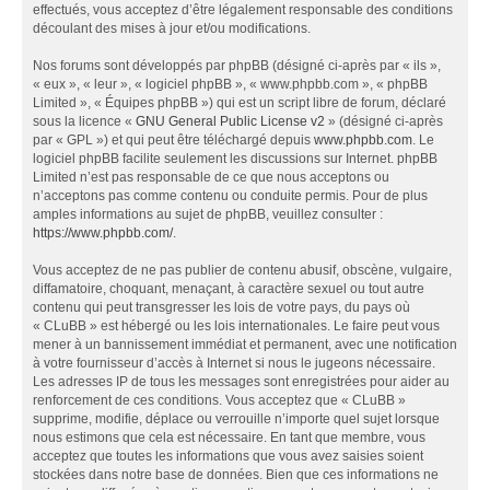
effectués, vous acceptez d’être légalement responsable des conditions
découlant des mises à jour et/ou modifications.
Nos forums sont développés par phpBB (désigné ci-après par « ils »,
« eux », « leur », « logiciel phpBB », « www.phpbb.com », « phpBB
Limited », « Équipes phpBB ») qui est un script libre de forum, déclaré
sous la licence «
GNU General Public License v2
» (désigné ci-après
par « GPL ») et qui peut être téléchargé depuis
www.phpbb.com
. Le
logiciel phpBB facilite seulement les discussions sur Internet. phpBB
Limited n’est pas responsable de ce que nous acceptons ou
n’acceptons pas comme contenu ou conduite permis. Pour de plus
amples informations au sujet de phpBB, veuillez consulter :
https://www.phpbb.com/
.
Vous acceptez de ne pas publier de contenu abusif, obscène, vulgaire,
diffamatoire, choquant, menaçant, à caractère sexuel ou tout autre
contenu qui peut transgresser les lois de votre pays, du pays où
« CLuBB » est hébergé ou les lois internationales. Le faire peut vous
mener à un bannissement immédiat et permanent, avec une notification
à votre fournisseur d’accès à Internet si nous le jugeons nécessaire.
Les adresses IP de tous les messages sont enregistrées pour aider au
renforcement de ces conditions. Vous acceptez que « CLuBB »
supprime, modifie, déplace ou verrouille n’importe quel sujet lorsque
nous estimons que cela est nécessaire. En tant que membre, vous
acceptez que toutes les informations que vous avez saisies soient
stockées dans notre base de données. Bien que ces informations ne