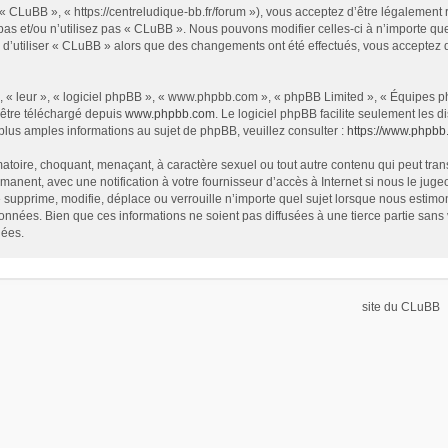
« CLuBB », « https://centreludique-bb.fr/forum »), vous acceptez d’être légalement
as et/ou n’utilisez pas « CLuBB ». Nous pouvons modifier celles-ci à n’importe que
z d’utiliser « CLuBB » alors que des changements ont été effectués, vous acceptez
 « leur », « logiciel phpBB », « www.phpbb.com », « phpBB Limited », « Équipes php
 être téléchargé depuis
www.phpbb.com
. Le logiciel phpBB facilite seulement les
us amples informations au sujet de phpBB, veuillez consulter :
https://www.phpbb
atoire, choquant, menaçant, à caractère sexuel ou tout autre contenu qui peut tran
manent, avec une notification à votre fournisseur d’accès à Internet si nous le ju
supprime, modifie, déplace ou verrouille n’importe quel sujet lorsque nous estim
onnées. Bien que ces informations ne soient pas diffusées à une tierce partie sa
nées.
site du CLuBB