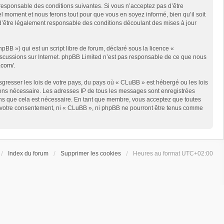
 responsable des conditions suivantes. Si vous n’acceptez pas d’être
l moment et nous ferons tout pour que vous en soyez informé, bien qu’il soit
 d’être légalement responsable des conditions découlant des mises à jour
BB ») qui est un script libre de forum, déclaré sous la licence «
 discussions sur Internet. phpBB Limited n’est pas responsable de ce que nous
.com/
.
sgresser les lois de votre pays, du pays où « CLuBB » est hébergé ou les lois
geons nécessaire. Les adresses IP de tous les messages sont enregistrées
ons que cela est nécessaire. En tant que membre, vous acceptez que toutes
ns votre consentement, ni « CLuBB », ni phpBB ne pourront être tenus comme
Index du forum
Supprimer les cookies
Heures au format
UTC+02:00