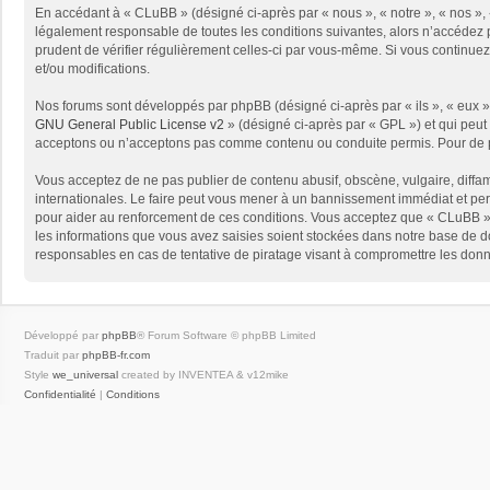
En accédant à « CLuBB » (désigné ci-après par « nous », « notre », « nos », 
légalement responsable de toutes les conditions suivantes, alors n’accédez p
prudent de vérifier régulièrement celles-ci par vous-même. Si vous continue
et/ou modifications.
Nos forums sont développés par phpBB (désigné ci-après par « ils », « eux »,
GNU General Public License v2
» (désigné ci-après par « GPL ») et qui peut
acceptons ou n’acceptons pas comme contenu ou conduite permis. Pour de pl
Vous acceptez de ne pas publier de contenu abusif, obscène, vulgaire, diffam
internationales. Le faire peut vous mener à un bannissement immédiat et per
pour aider au renforcement de ces conditions. Vous acceptez que « CLuBB » 
les informations que vous avez saisies soient stockées dans notre base de d
responsables en cas de tentative de piratage visant à compromettre les don
Développé par
phpBB
® Forum Software © phpBB Limited
Traduit par
phpBB-fr.com
Style
we_universal
created by INVENTEA & v12mike
Confidentialité
|
Conditions