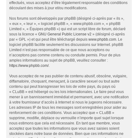
effectués, vous acceptez d’être légalement responsable des conditions
découlant des mises à jour et/ou modifications.
Nos forums sont développés par phpBB (désigné ci-après par « ils »,
« eux », « leur », « logiciel phpBB », « www.phpbb.com », « phpBB
Limited », « Équipes phpBB ») qui est un script libre de forum, déclaré
sous la licence «
GNU General Public License v2
» (désigné ci-après
par « GPL ») et qui peut être téléchargé depuis
www.phpbb.com
. Le
logiciel phpBB facilite seulement les discussions sur Internet. phpBB
Limited n’est pas responsable de ce que nous acceptons ou
n’acceptons pas comme contenu ou conduite permis. Pour de plus
amples informations au sujet de phpBB, veuillez consulter :
https://www.phpbb.com/
.
Vous acceptez de ne pas publier de contenu abusif, obscène, vulgaire,
diffamatoire, choquant, menaçant, à caractère sexuel ou tout autre
contenu qui peut transgresser les lois de votre pays, du pays où
« CLuBB » est hébergé ou les lois internationales. Le faire peut vous
mener à un bannissement immédiat et permanent, avec une notification
à votre fournisseur d’accès à Internet si nous le jugeons nécessaire.
Les adresses IP de tous les messages sont enregistrées pour aider au
renforcement de ces conditions. Vous acceptez que « CLuBB »
supprime, modifie, déplace ou verrouille n’importe quel sujet lorsque
nous estimons que cela est nécessaire. En tant que membre, vous
acceptez que toutes les informations que vous avez saisies soient
stockées dans notre base de données. Bien que ces informations ne