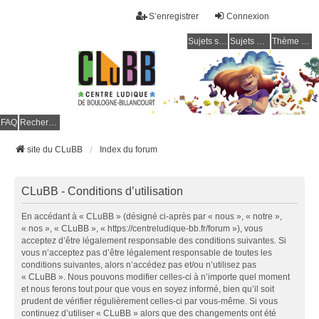
S’enregistrer
Connexion
Sujets sans réponse
Sujets actifs
Thème clair / foncé
CLuBB
FAQ
Rechercher
site du CLuBB
Index du forum
CLuBB - Conditions d’utilisation
En accédant à « CLuBB » (désigné ci-après par « nous », « notre »,
« nos », « CLuBB », « https://centreludique-bb.fr/forum »), vous
acceptez d’être légalement responsable des conditions suivantes. Si
vous n’acceptez pas d’être légalement responsable de toutes les
conditions suivantes, alors n’accédez pas et/ou n’utilisez pas
« CLuBB ». Nous pouvons modifier celles-ci à n’importe quel moment
et nous ferons tout pour que vous en soyez informé, bien qu’il soit
prudent de vérifier régulièrement celles-ci par vous-même. Si vous
continuez d’utiliser « CLuBB » alors que des changements ont été