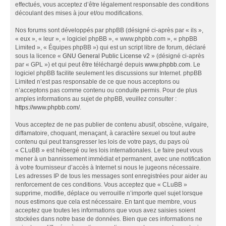
effectués, vous acceptez d’être légalement responsable des conditions
découlant des mises à jour et/ou modifications.
Nos forums sont développés par phpBB (désigné ci-après par « ils »,
« eux », « leur », « logiciel phpBB », « www.phpbb.com », « phpBB
Limited », « Équipes phpBB ») qui est un script libre de forum, déclaré
sous la licence «
GNU General Public License v2
» (désigné ci-après
par « GPL ») et qui peut être téléchargé depuis
www.phpbb.com
. Le
logiciel phpBB facilite seulement les discussions sur Internet. phpBB
Limited n’est pas responsable de ce que nous acceptons ou
n’acceptons pas comme contenu ou conduite permis. Pour de plus
amples informations au sujet de phpBB, veuillez consulter :
https://www.phpbb.com/
.
Vous acceptez de ne pas publier de contenu abusif, obscène, vulgaire,
diffamatoire, choquant, menaçant, à caractère sexuel ou tout autre
contenu qui peut transgresser les lois de votre pays, du pays où
« CLuBB » est hébergé ou les lois internationales. Le faire peut vous
mener à un bannissement immédiat et permanent, avec une notification
à votre fournisseur d’accès à Internet si nous le jugeons nécessaire.
Les adresses IP de tous les messages sont enregistrées pour aider au
renforcement de ces conditions. Vous acceptez que « CLuBB »
supprime, modifie, déplace ou verrouille n’importe quel sujet lorsque
nous estimons que cela est nécessaire. En tant que membre, vous
acceptez que toutes les informations que vous avez saisies soient
stockées dans notre base de données. Bien que ces informations ne