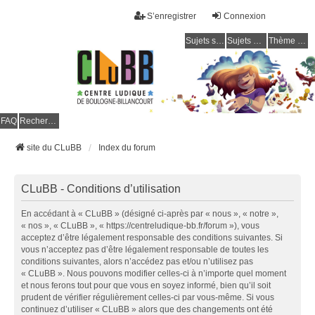
S’enregistrer
Connexion
Sujets sans réponse
Sujets actifs
Thème clair / foncé
CLuBB
FAQ
Rechercher
site du CLuBB
Index du forum
CLuBB - Conditions d’utilisation
En accédant à « CLuBB » (désigné ci-après par « nous », « notre »,
« nos », « CLuBB », « https://centreludique-bb.fr/forum »), vous
acceptez d’être légalement responsable des conditions suivantes. Si
vous n’acceptez pas d’être légalement responsable de toutes les
conditions suivantes, alors n’accédez pas et/ou n’utilisez pas
« CLuBB ». Nous pouvons modifier celles-ci à n’importe quel moment
et nous ferons tout pour que vous en soyez informé, bien qu’il soit
prudent de vérifier régulièrement celles-ci par vous-même. Si vous
continuez d’utiliser « CLuBB » alors que des changements ont été