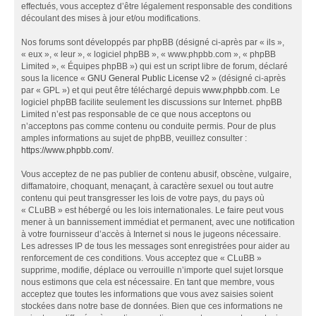
effectués, vous acceptez d’être légalement responsable des conditions
découlant des mises à jour et/ou modifications.
Nos forums sont développés par phpBB (désigné ci-après par « ils »,
« eux », « leur », « logiciel phpBB », « www.phpbb.com », « phpBB
Limited », « Équipes phpBB ») qui est un script libre de forum, déclaré
sous la licence «
GNU General Public License v2
» (désigné ci-après
par « GPL ») et qui peut être téléchargé depuis
www.phpbb.com
. Le
logiciel phpBB facilite seulement les discussions sur Internet. phpBB
Limited n’est pas responsable de ce que nous acceptons ou
n’acceptons pas comme contenu ou conduite permis. Pour de plus
amples informations au sujet de phpBB, veuillez consulter :
https://www.phpbb.com/
.
Vous acceptez de ne pas publier de contenu abusif, obscène, vulgaire,
diffamatoire, choquant, menaçant, à caractère sexuel ou tout autre
contenu qui peut transgresser les lois de votre pays, du pays où
« CLuBB » est hébergé ou les lois internationales. Le faire peut vous
mener à un bannissement immédiat et permanent, avec une notification
à votre fournisseur d’accès à Internet si nous le jugeons nécessaire.
Les adresses IP de tous les messages sont enregistrées pour aider au
renforcement de ces conditions. Vous acceptez que « CLuBB »
supprime, modifie, déplace ou verrouille n’importe quel sujet lorsque
nous estimons que cela est nécessaire. En tant que membre, vous
acceptez que toutes les informations que vous avez saisies soient
stockées dans notre base de données. Bien que ces informations ne