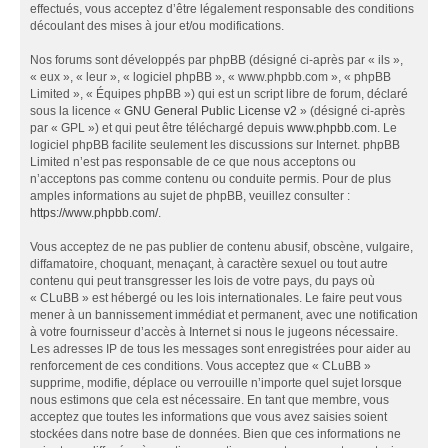
effectués, vous acceptez d’être légalement responsable des conditions
découlant des mises à jour et/ou modifications.
Nos forums sont développés par phpBB (désigné ci-après par « ils »,
« eux », « leur », « logiciel phpBB », « www.phpbb.com », « phpBB
Limited », « Équipes phpBB ») qui est un script libre de forum, déclaré
sous la licence «
GNU General Public License v2
» (désigné ci-après
par « GPL ») et qui peut être téléchargé depuis
www.phpbb.com
. Le
logiciel phpBB facilite seulement les discussions sur Internet. phpBB
Limited n’est pas responsable de ce que nous acceptons ou
n’acceptons pas comme contenu ou conduite permis. Pour de plus
amples informations au sujet de phpBB, veuillez consulter :
https://www.phpbb.com/
.
Vous acceptez de ne pas publier de contenu abusif, obscène, vulgaire,
diffamatoire, choquant, menaçant, à caractère sexuel ou tout autre
contenu qui peut transgresser les lois de votre pays, du pays où
« CLuBB » est hébergé ou les lois internationales. Le faire peut vous
mener à un bannissement immédiat et permanent, avec une notification
à votre fournisseur d’accès à Internet si nous le jugeons nécessaire.
Les adresses IP de tous les messages sont enregistrées pour aider au
renforcement de ces conditions. Vous acceptez que « CLuBB »
supprime, modifie, déplace ou verrouille n’importe quel sujet lorsque
nous estimons que cela est nécessaire. En tant que membre, vous
acceptez que toutes les informations que vous avez saisies soient
stockées dans notre base de données. Bien que ces informations ne