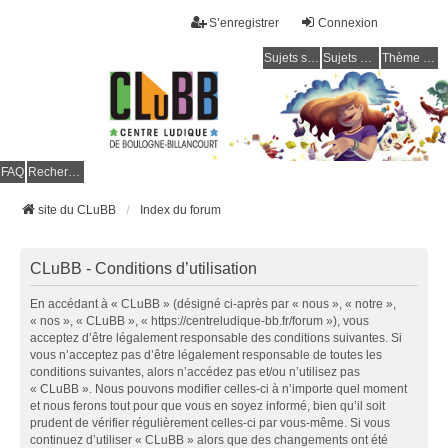
S’enregistrer
Connexion
Sujets sans réponse
Sujets actifs
Thème clair / foncé
CLuBB
FAQ
Rechercher
site du CLuBB
Index du forum
CLuBB - Conditions d’utilisation
En accédant à « CLuBB » (désigné ci-après par « nous », « notre »,
« nos », « CLuBB », « https://centreludique-bb.fr/forum »), vous
acceptez d’être légalement responsable des conditions suivantes. Si
vous n’acceptez pas d’être légalement responsable de toutes les
conditions suivantes, alors n’accédez pas et/ou n’utilisez pas
« CLuBB ». Nous pouvons modifier celles-ci à n’importe quel moment
et nous ferons tout pour que vous en soyez informé, bien qu’il soit
prudent de vérifier régulièrement celles-ci par vous-même. Si vous
continuez d’utiliser « CLuBB » alors que des changements ont été