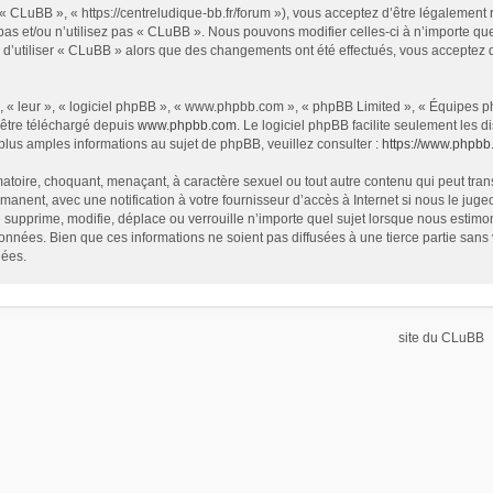
« CLuBB », « https://centreludique-bb.fr/forum »), vous acceptez d’être légalement
as et/ou n’utilisez pas « CLuBB ». Nous pouvons modifier celles-ci à n’importe que
z d’utiliser « CLuBB » alors que des changements ont été effectués, vous acceptez
 « leur », « logiciel phpBB », « www.phpbb.com », « phpBB Limited », « Équipes php
 être téléchargé depuis
www.phpbb.com
. Le logiciel phpBB facilite seulement les
us amples informations au sujet de phpBB, veuillez consulter :
https://www.phpbb
atoire, choquant, menaçant, à caractère sexuel ou tout autre contenu qui peut tran
manent, avec une notification à votre fournisseur d’accès à Internet si nous le ju
supprime, modifie, déplace ou verrouille n’importe quel sujet lorsque nous estim
onnées. Bien que ces informations ne soient pas diffusées à une tierce partie sa
nées.
site du CLuBB