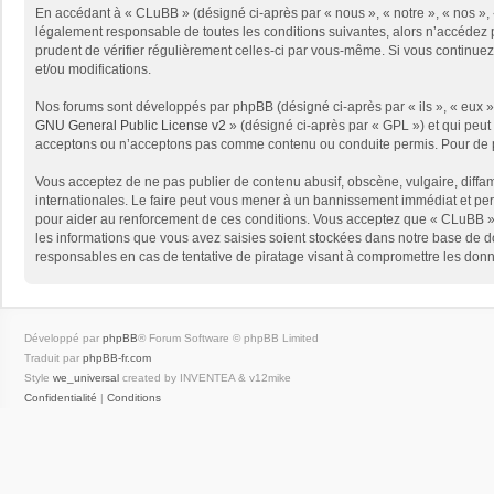
En accédant à « CLuBB » (désigné ci-après par « nous », « notre », « nos », 
légalement responsable de toutes les conditions suivantes, alors n’accédez p
prudent de vérifier régulièrement celles-ci par vous-même. Si vous continue
et/ou modifications.
Nos forums sont développés par phpBB (désigné ci-après par « ils », « eux »,
GNU General Public License v2
» (désigné ci-après par « GPL ») et qui peut
acceptons ou n’acceptons pas comme contenu ou conduite permis. Pour de pl
Vous acceptez de ne pas publier de contenu abusif, obscène, vulgaire, diffam
internationales. Le faire peut vous mener à un bannissement immédiat et per
pour aider au renforcement de ces conditions. Vous acceptez que « CLuBB » 
les informations que vous avez saisies soient stockées dans notre base de d
responsables en cas de tentative de piratage visant à compromettre les don
Développé par
phpBB
® Forum Software © phpBB Limited
Traduit par
phpBB-fr.com
Style
we_universal
created by INVENTEA & v12mike
Confidentialité
|
Conditions