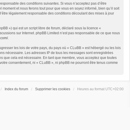
 responsable des conditions suivantes. Si vous n’acceptez pas d’être
l moment et nous ferons tout pour que vous en soyez informé, bien qu’il soit
 d’être légalement responsable des conditions découlant des mises à jour
BB ») qui est un script libre de forum, déclaré sous la licence «
 discussions sur Internet. phpBB Limited n’est pas responsable de ce que nous
.com/
.
sgresser les lois de votre pays, du pays où « CLuBB » est hébergé ou les lois
geons nécessaire. Les adresses IP de tous les messages sont enregistrées
ons que cela est nécessaire. En tant que membre, vous acceptez que toutes
ns votre consentement, ni « CLuBB », ni phpBB ne pourront être tenus comme
Index du forum
Supprimer les cookies
Heures au format
UTC+02:00