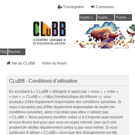
S’enregistrer
Connexion
Sujets sans réponse
Sujets actifs
Thème clair / foncé
CLuBB
FAQ
Rechercher
site du CLuBB
Index du forum
CLuBB - Conditions d’utilisation
En accédant à « CLuBB » (désigné ci-après par « nous », « notre »,
« nos », « CLuBB », « https://centreludique-bb.fr/forum »), vous
acceptez d’être légalement responsable des conditions suivantes. Si
vous n’acceptez pas d’être légalement responsable de toutes les
conditions suivantes, alors n’accédez pas et/ou n’utilisez pas
« CLuBB ». Nous pouvons modifier celles-ci à n’importe quel moment
et nous ferons tout pour que vous en soyez informé, bien qu’il soit
prudent de vérifier régulièrement celles-ci par vous-même. Si vous
continuez d’utiliser « CLuBB » alors que des changements ont été