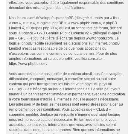
effectués, vous acceptez d’être légalement responsable des conditions
découlant des mises à jour et/ou modifications.
Nos forums sont développés par phpBB (désigné ci-après par « ils »,
« eux », « leur », « logiciel phpBB », « www.phpbb.com », « phpBB
Limited », « Équipes phpBB ») qui est un script libre de forum, déclaré
sous la licence «
GNU General Public License v2
» (désigné ci-après
par « GPL ») et qui peut être téléchargé depuis
www.phpbb.com
. Le
logiciel phpBB facilite seulement les discussions sur Internet. phpBB
Limited n’est pas responsable de ce que nous acceptons ou
n’acceptons pas comme contenu ou conduite permis. Pour de plus
amples informations au sujet de phpBB, veuillez consulter :
https://www.phpbb.com/
.
Vous acceptez de ne pas publier de contenu abusif, obscène, vulgaire,
diffamatoire, choquant, menaçant, à caractère sexuel ou tout autre
contenu qui peut transgresser les lois de votre pays, du pays où
« CLuBB » est hébergé ou les lois internationales. Le faire peut vous
mener à un bannissement immédiat et permanent, avec une notification
à votre fournisseur d’accès à Internet si nous le jugeons nécessaire.
Les adresses IP de tous les messages sont enregistrées pour aider au
renforcement de ces conditions. Vous acceptez que « CLuBB »
supprime, modifie, déplace ou verrouille n’importe quel sujet lorsque
nous estimons que cela est nécessaire. En tant que membre, vous
acceptez que toutes les informations que vous avez saisies soient
stockées dans notre base de données. Bien que ces informations ne