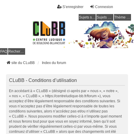
S’enregistrer
Connexion
Sujets sans réponse
Sujets actifs
Thème clair / foncé
CLuBB
FAQ
Rechercher
site du CLuBB
Index du forum
CLuBB - Conditions d’utilisation
En accédant à « CLuBB » (désigné ci-après par « nous », « notre »,
« nos », « CLuBB », « https://centreludique-bb.fr/forum »), vous
acceptez d’être légalement responsable des conditions suivantes. Si
vous n’acceptez pas d’être légalement responsable de toutes les
conditions suivantes, alors n’accédez pas et/ou n’utilisez pas
« CLuBB ». Nous pouvons modifier celles-ci à n’importe quel moment
et nous ferons tout pour que vous en soyez informé, bien qu’il soit
prudent de vérifier régulièrement celles-ci par vous-même. Si vous
continuez d’utiliser « CLuBB » alors que des changements ont été