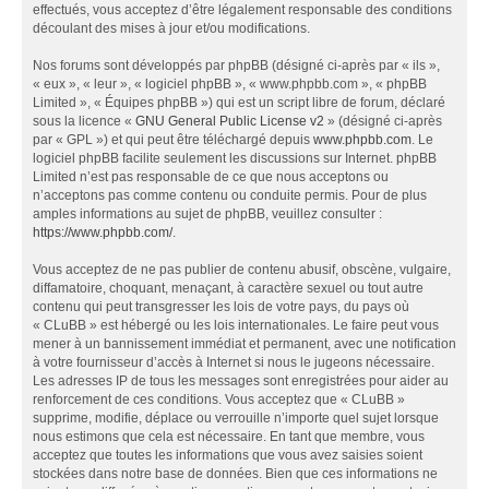
effectués, vous acceptez d’être légalement responsable des conditions
découlant des mises à jour et/ou modifications.
Nos forums sont développés par phpBB (désigné ci-après par « ils »,
« eux », « leur », « logiciel phpBB », « www.phpbb.com », « phpBB
Limited », « Équipes phpBB ») qui est un script libre de forum, déclaré
sous la licence «
GNU General Public License v2
» (désigné ci-après
par « GPL ») et qui peut être téléchargé depuis
www.phpbb.com
. Le
logiciel phpBB facilite seulement les discussions sur Internet. phpBB
Limited n’est pas responsable de ce que nous acceptons ou
n’acceptons pas comme contenu ou conduite permis. Pour de plus
amples informations au sujet de phpBB, veuillez consulter :
https://www.phpbb.com/
.
Vous acceptez de ne pas publier de contenu abusif, obscène, vulgaire,
diffamatoire, choquant, menaçant, à caractère sexuel ou tout autre
contenu qui peut transgresser les lois de votre pays, du pays où
« CLuBB » est hébergé ou les lois internationales. Le faire peut vous
mener à un bannissement immédiat et permanent, avec une notification
à votre fournisseur d’accès à Internet si nous le jugeons nécessaire.
Les adresses IP de tous les messages sont enregistrées pour aider au
renforcement de ces conditions. Vous acceptez que « CLuBB »
supprime, modifie, déplace ou verrouille n’importe quel sujet lorsque
nous estimons que cela est nécessaire. En tant que membre, vous
acceptez que toutes les informations que vous avez saisies soient
stockées dans notre base de données. Bien que ces informations ne