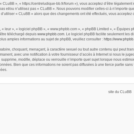
« CLuBB », « https://centreludique-bb.fr/forum »), vous acceptez d’être légalement
as et/ou n’utilisez pas « CLuBB ». Nous pouvons modifier celles-ci à n’importe que
z d’utiliser « CLuBB » alors que des changements ont été effectués, vous acceptez
 « leur », « logiciel phpBB », « www.phpbb.com », « phpBB Limited », « Équipes php
 être téléchargé depuis
www.phpbb.com
. Le logiciel phpBB facilite seulement les
us amples informations au sujet de phpBB, veuillez consulter :
https://www.phpbb
atoire, choquant, menaçant, à caractère sexuel ou tout autre contenu qui peut tran
manent, avec une notification à votre fournisseur d’accès à Internet si nous le ju
supprime, modifie, déplace ou verrouille n’importe quel sujet lorsque nous estim
onnées. Bien que ces informations ne soient pas diffusées à une tierce partie sa
nées.
site du CLuBB