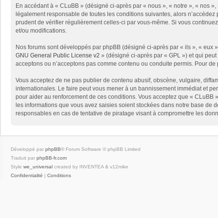
En accédant à « CLuBB » (désigné ci-après par « nous », « notre », « nos », 
légalement responsable de toutes les conditions suivantes, alors n’accédez p
prudent de vérifier régulièrement celles-ci par vous-même. Si vous continue
et/ou modifications.
Nos forums sont développés par phpBB (désigné ci-après par « ils », « eux »,
GNU General Public License v2
» (désigné ci-après par « GPL ») et qui peut
acceptons ou n’acceptons pas comme contenu ou conduite permis. Pour de pl
Vous acceptez de ne pas publier de contenu abusif, obscène, vulgaire, diffam
internationales. Le faire peut vous mener à un bannissement immédiat et per
pour aider au renforcement de ces conditions. Vous acceptez que « CLuBB » 
les informations que vous avez saisies soient stockées dans notre base de d
responsables en cas de tentative de piratage visant à compromettre les don
Développé par
phpBB
® Forum Software © phpBB Limited
Traduit par
phpBB-fr.com
Style
we_universal
created by INVENTEA & v12mike
Confidentialité
|
Conditions