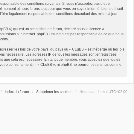
 responsable des conditions suivantes. Si vous n’acceptez pas d’être
l moment et nous ferons tout pour que vous en soyez informé, bien qu’il soit
 d’être légalement responsable des conditions découlant des mises à jour
BB ») qui est un script libre de forum, déclaré sous la licence «
 discussions sur Internet. phpBB Limited n’est pas responsable de ce que nous
.com/
.
sgresser les lois de votre pays, du pays où « CLuBB » est hébergé ou les lois
geons nécessaire. Les adresses IP de tous les messages sont enregistrées
ons que cela est nécessaire. En tant que membre, vous acceptez que toutes
ns votre consentement, ni « CLuBB », ni phpBB ne pourront être tenus comme
Index du forum
Supprimer les cookies
Heures au format
UTC+02:00