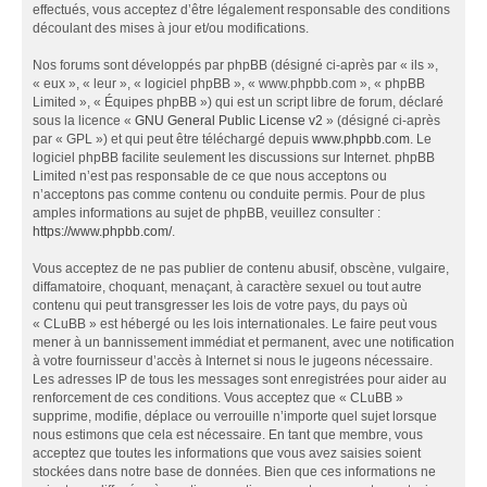
effectués, vous acceptez d’être légalement responsable des conditions
découlant des mises à jour et/ou modifications.
Nos forums sont développés par phpBB (désigné ci-après par « ils »,
« eux », « leur », « logiciel phpBB », « www.phpbb.com », « phpBB
Limited », « Équipes phpBB ») qui est un script libre de forum, déclaré
sous la licence «
GNU General Public License v2
» (désigné ci-après
par « GPL ») et qui peut être téléchargé depuis
www.phpbb.com
. Le
logiciel phpBB facilite seulement les discussions sur Internet. phpBB
Limited n’est pas responsable de ce que nous acceptons ou
n’acceptons pas comme contenu ou conduite permis. Pour de plus
amples informations au sujet de phpBB, veuillez consulter :
https://www.phpbb.com/
.
Vous acceptez de ne pas publier de contenu abusif, obscène, vulgaire,
diffamatoire, choquant, menaçant, à caractère sexuel ou tout autre
contenu qui peut transgresser les lois de votre pays, du pays où
« CLuBB » est hébergé ou les lois internationales. Le faire peut vous
mener à un bannissement immédiat et permanent, avec une notification
à votre fournisseur d’accès à Internet si nous le jugeons nécessaire.
Les adresses IP de tous les messages sont enregistrées pour aider au
renforcement de ces conditions. Vous acceptez que « CLuBB »
supprime, modifie, déplace ou verrouille n’importe quel sujet lorsque
nous estimons que cela est nécessaire. En tant que membre, vous
acceptez que toutes les informations que vous avez saisies soient
stockées dans notre base de données. Bien que ces informations ne