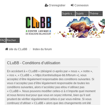
S’enregistrer
Connexion
Sujets sans réponse
Sujets actifs
Thème clair / foncé
CLuBB
FAQ
Rechercher
site du CLuBB
Index du forum
CLuBB - Conditions d’utilisation
En accédant à « CLuBB » (désigné ci-après par « nous », « notre »,
« nos », « CLuBB », « https://centreludique-bb.fr/forum »), vous
acceptez d’être légalement responsable des conditions suivantes. Si
vous n’acceptez pas d’être légalement responsable de toutes les
conditions suivantes, alors n’accédez pas et/ou n’utilisez pas
« CLuBB ». Nous pouvons modifier celles-ci à n’importe quel moment
et nous ferons tout pour que vous en soyez informé, bien qu’il soit
prudent de vérifier régulièrement celles-ci par vous-même. Si vous
continuez d’utiliser « CLuBB » alors que des changements ont été