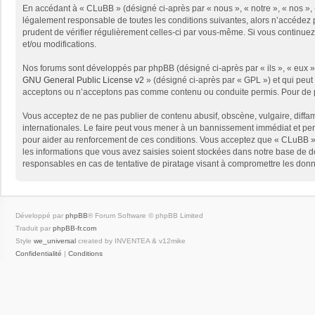
En accédant à « CLuBB » (désigné ci-après par « nous », « notre », « nos », 
légalement responsable de toutes les conditions suivantes, alors n’accédez p
prudent de vérifier régulièrement celles-ci par vous-même. Si vous continue
et/ou modifications.
Nos forums sont développés par phpBB (désigné ci-après par « ils », « eux »,
GNU General Public License v2
» (désigné ci-après par « GPL ») et qui peut
acceptons ou n’acceptons pas comme contenu ou conduite permis. Pour de pl
Vous acceptez de ne pas publier de contenu abusif, obscène, vulgaire, diffam
internationales. Le faire peut vous mener à un bannissement immédiat et per
pour aider au renforcement de ces conditions. Vous acceptez que « CLuBB » 
les informations que vous avez saisies soient stockées dans notre base de d
responsables en cas de tentative de piratage visant à compromettre les don
Développé par
phpBB
® Forum Software © phpBB Limited
Traduit par
phpBB-fr.com
Style
we_universal
created by INVENTEA & v12mike
Confidentialité
|
Conditions