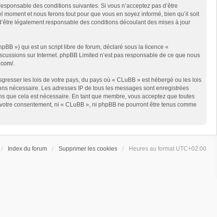
 responsable des conditions suivantes. Si vous n’acceptez pas d’être
l moment et nous ferons tout pour que vous en soyez informé, bien qu’il soit
 d’être légalement responsable des conditions découlant des mises à jour
BB ») qui est un script libre de forum, déclaré sous la licence «
 discussions sur Internet. phpBB Limited n’est pas responsable de ce que nous
.com/
.
sgresser les lois de votre pays, du pays où « CLuBB » est hébergé ou les lois
geons nécessaire. Les adresses IP de tous les messages sont enregistrées
ons que cela est nécessaire. En tant que membre, vous acceptez que toutes
ns votre consentement, ni « CLuBB », ni phpBB ne pourront être tenus comme
Index du forum
Supprimer les cookies
Heures au format
UTC+02:00