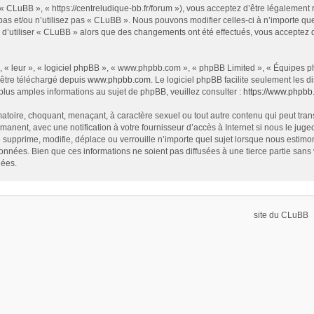
« CLuBB », « https://centreludique-bb.fr/forum »), vous acceptez d’être légalement
as et/ou n’utilisez pas « CLuBB ». Nous pouvons modifier celles-ci à n’importe que
z d’utiliser « CLuBB » alors que des changements ont été effectués, vous acceptez
 « leur », « logiciel phpBB », « www.phpbb.com », « phpBB Limited », « Équipes php
 être téléchargé depuis
www.phpbb.com
. Le logiciel phpBB facilite seulement les
us amples informations au sujet de phpBB, veuillez consulter :
https://www.phpbb
atoire, choquant, menaçant, à caractère sexuel ou tout autre contenu qui peut tran
manent, avec une notification à votre fournisseur d’accès à Internet si nous le ju
supprime, modifie, déplace ou verrouille n’importe quel sujet lorsque nous estim
onnées. Bien que ces informations ne soient pas diffusées à une tierce partie sa
nées.
site du CLuBB