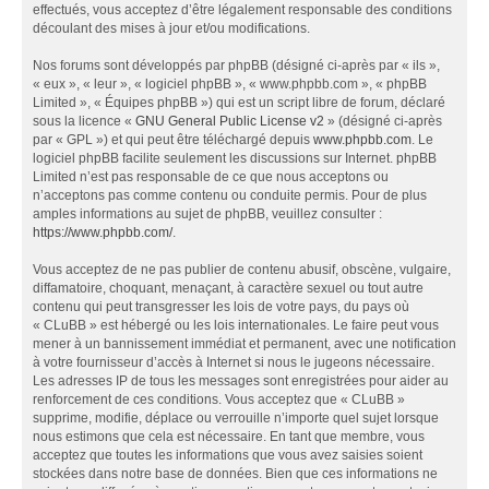
effectués, vous acceptez d’être légalement responsable des conditions
découlant des mises à jour et/ou modifications.
Nos forums sont développés par phpBB (désigné ci-après par « ils »,
« eux », « leur », « logiciel phpBB », « www.phpbb.com », « phpBB
Limited », « Équipes phpBB ») qui est un script libre de forum, déclaré
sous la licence «
GNU General Public License v2
» (désigné ci-après
par « GPL ») et qui peut être téléchargé depuis
www.phpbb.com
. Le
logiciel phpBB facilite seulement les discussions sur Internet. phpBB
Limited n’est pas responsable de ce que nous acceptons ou
n’acceptons pas comme contenu ou conduite permis. Pour de plus
amples informations au sujet de phpBB, veuillez consulter :
https://www.phpbb.com/
.
Vous acceptez de ne pas publier de contenu abusif, obscène, vulgaire,
diffamatoire, choquant, menaçant, à caractère sexuel ou tout autre
contenu qui peut transgresser les lois de votre pays, du pays où
« CLuBB » est hébergé ou les lois internationales. Le faire peut vous
mener à un bannissement immédiat et permanent, avec une notification
à votre fournisseur d’accès à Internet si nous le jugeons nécessaire.
Les adresses IP de tous les messages sont enregistrées pour aider au
renforcement de ces conditions. Vous acceptez que « CLuBB »
supprime, modifie, déplace ou verrouille n’importe quel sujet lorsque
nous estimons que cela est nécessaire. En tant que membre, vous
acceptez que toutes les informations que vous avez saisies soient
stockées dans notre base de données. Bien que ces informations ne