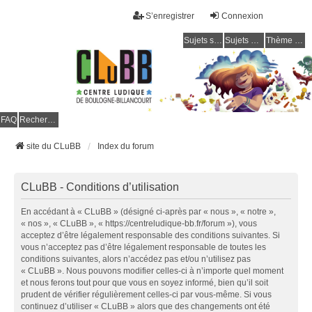
S’enregistrer
Connexion
Sujets sans réponse
Sujets actifs
Thème clair / foncé
CLuBB
FAQ
Rechercher
site du CLuBB
Index du forum
CLuBB - Conditions d’utilisation
En accédant à « CLuBB » (désigné ci-après par « nous », « notre »,
« nos », « CLuBB », « https://centreludique-bb.fr/forum »), vous
acceptez d’être légalement responsable des conditions suivantes. Si
vous n’acceptez pas d’être légalement responsable de toutes les
conditions suivantes, alors n’accédez pas et/ou n’utilisez pas
« CLuBB ». Nous pouvons modifier celles-ci à n’importe quel moment
et nous ferons tout pour que vous en soyez informé, bien qu’il soit
prudent de vérifier régulièrement celles-ci par vous-même. Si vous
continuez d’utiliser « CLuBB » alors que des changements ont été