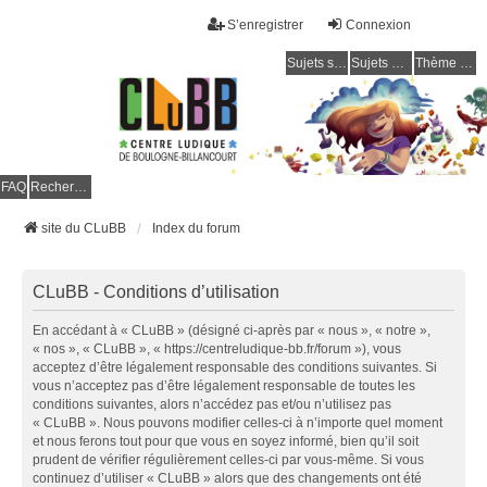
S’enregistrer
Connexion
Sujets sans réponse
Sujets actifs
Thème clair / foncé
CLuBB
FAQ
Rechercher
site du CLuBB
Index du forum
CLuBB - Conditions d’utilisation
En accédant à « CLuBB » (désigné ci-après par « nous », « notre »,
« nos », « CLuBB », « https://centreludique-bb.fr/forum »), vous
acceptez d’être légalement responsable des conditions suivantes. Si
vous n’acceptez pas d’être légalement responsable de toutes les
conditions suivantes, alors n’accédez pas et/ou n’utilisez pas
« CLuBB ». Nous pouvons modifier celles-ci à n’importe quel moment
et nous ferons tout pour que vous en soyez informé, bien qu’il soit
prudent de vérifier régulièrement celles-ci par vous-même. Si vous
continuez d’utiliser « CLuBB » alors que des changements ont été