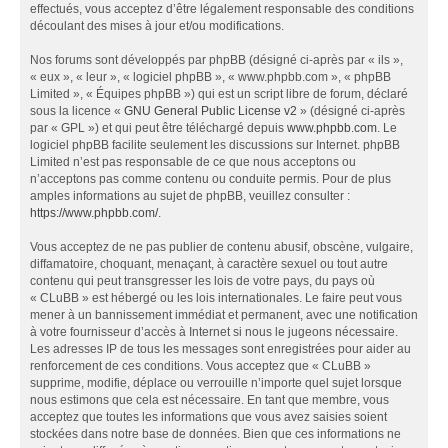
effectués, vous acceptez d’être légalement responsable des conditions
découlant des mises à jour et/ou modifications.
Nos forums sont développés par phpBB (désigné ci-après par « ils »,
« eux », « leur », « logiciel phpBB », « www.phpbb.com », « phpBB
Limited », « Équipes phpBB ») qui est un script libre de forum, déclaré
sous la licence «
GNU General Public License v2
» (désigné ci-après
par « GPL ») et qui peut être téléchargé depuis
www.phpbb.com
. Le
logiciel phpBB facilite seulement les discussions sur Internet. phpBB
Limited n’est pas responsable de ce que nous acceptons ou
n’acceptons pas comme contenu ou conduite permis. Pour de plus
amples informations au sujet de phpBB, veuillez consulter :
https://www.phpbb.com/
.
Vous acceptez de ne pas publier de contenu abusif, obscène, vulgaire,
diffamatoire, choquant, menaçant, à caractère sexuel ou tout autre
contenu qui peut transgresser les lois de votre pays, du pays où
« CLuBB » est hébergé ou les lois internationales. Le faire peut vous
mener à un bannissement immédiat et permanent, avec une notification
à votre fournisseur d’accès à Internet si nous le jugeons nécessaire.
Les adresses IP de tous les messages sont enregistrées pour aider au
renforcement de ces conditions. Vous acceptez que « CLuBB »
supprime, modifie, déplace ou verrouille n’importe quel sujet lorsque
nous estimons que cela est nécessaire. En tant que membre, vous
acceptez que toutes les informations que vous avez saisies soient
stockées dans notre base de données. Bien que ces informations ne