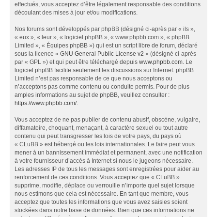
effectués, vous acceptez d’être légalement responsable des conditions
découlant des mises à jour et/ou modifications.
Nos forums sont développés par phpBB (désigné ci-après par « ils »,
« eux », « leur », « logiciel phpBB », « www.phpbb.com », « phpBB
Limited », « Équipes phpBB ») qui est un script libre de forum, déclaré
sous la licence «
GNU General Public License v2
» (désigné ci-après
par « GPL ») et qui peut être téléchargé depuis
www.phpbb.com
. Le
logiciel phpBB facilite seulement les discussions sur Internet. phpBB
Limited n’est pas responsable de ce que nous acceptons ou
n’acceptons pas comme contenu ou conduite permis. Pour de plus
amples informations au sujet de phpBB, veuillez consulter :
https://www.phpbb.com/
.
Vous acceptez de ne pas publier de contenu abusif, obscène, vulgaire,
diffamatoire, choquant, menaçant, à caractère sexuel ou tout autre
contenu qui peut transgresser les lois de votre pays, du pays où
« CLuBB » est hébergé ou les lois internationales. Le faire peut vous
mener à un bannissement immédiat et permanent, avec une notification
à votre fournisseur d’accès à Internet si nous le jugeons nécessaire.
Les adresses IP de tous les messages sont enregistrées pour aider au
renforcement de ces conditions. Vous acceptez que « CLuBB »
supprime, modifie, déplace ou verrouille n’importe quel sujet lorsque
nous estimons que cela est nécessaire. En tant que membre, vous
acceptez que toutes les informations que vous avez saisies soient
stockées dans notre base de données. Bien que ces informations ne