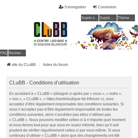
S’enregistrer
Connexion
Sujets sans réponse
Sujets actifs
Thème clair / foncé
CLuBB
FAQ
Rechercher
site du CLuBB
Index du forum
CLuBB - Conditions d’utilisation
En accédant à « CLuBB » (désigné ci-après par « nous », « notre »,
« nos », « CLuBB », « https://centreludique-bb.fr/forum »), vous
acceptez d’être légalement responsable des conditions suivantes. Si
vous n’acceptez pas d’être légalement responsable de toutes les
conditions suivantes, alors n’accédez pas et/ou n’utilisez pas
« CLuBB ». Nous pouvons modifier celles-ci à n’importe quel moment
et nous ferons tout pour que vous en soyez informé, bien qu’il soit
prudent de vérifier régulièrement celles-ci par vous-même. Si vous
continuez d’utiliser « CLuBB » alors que des changements ont été