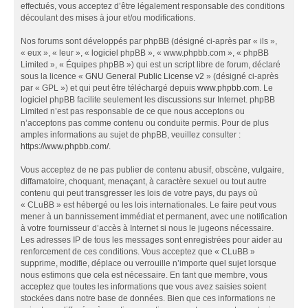
effectués, vous acceptez d’être légalement responsable des conditions
découlant des mises à jour et/ou modifications.
Nos forums sont développés par phpBB (désigné ci-après par « ils »,
« eux », « leur », « logiciel phpBB », « www.phpbb.com », « phpBB
Limited », « Équipes phpBB ») qui est un script libre de forum, déclaré
sous la licence «
GNU General Public License v2
» (désigné ci-après
par « GPL ») et qui peut être téléchargé depuis
www.phpbb.com
. Le
logiciel phpBB facilite seulement les discussions sur Internet. phpBB
Limited n’est pas responsable de ce que nous acceptons ou
n’acceptons pas comme contenu ou conduite permis. Pour de plus
amples informations au sujet de phpBB, veuillez consulter :
https://www.phpbb.com/
.
Vous acceptez de ne pas publier de contenu abusif, obscène, vulgaire,
diffamatoire, choquant, menaçant, à caractère sexuel ou tout autre
contenu qui peut transgresser les lois de votre pays, du pays où
« CLuBB » est hébergé ou les lois internationales. Le faire peut vous
mener à un bannissement immédiat et permanent, avec une notification
à votre fournisseur d’accès à Internet si nous le jugeons nécessaire.
Les adresses IP de tous les messages sont enregistrées pour aider au
renforcement de ces conditions. Vous acceptez que « CLuBB »
supprime, modifie, déplace ou verrouille n’importe quel sujet lorsque
nous estimons que cela est nécessaire. En tant que membre, vous
acceptez que toutes les informations que vous avez saisies soient
stockées dans notre base de données. Bien que ces informations ne