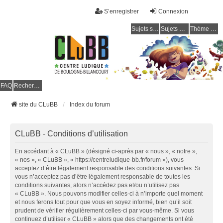
S’enregistrer
Connexion
Sujets sans réponse
Sujets actifs
Thème clair / foncé
CLuBB
FAQ
Rechercher
site du CLuBB
Index du forum
CLuBB - Conditions d’utilisation
En accédant à « CLuBB » (désigné ci-après par « nous », « notre »,
« nos », « CLuBB », « https://centreludique-bb.fr/forum »), vous
acceptez d’être légalement responsable des conditions suivantes. Si
vous n’acceptez pas d’être légalement responsable de toutes les
conditions suivantes, alors n’accédez pas et/ou n’utilisez pas
« CLuBB ». Nous pouvons modifier celles-ci à n’importe quel moment
et nous ferons tout pour que vous en soyez informé, bien qu’il soit
prudent de vérifier régulièrement celles-ci par vous-même. Si vous
continuez d’utiliser « CLuBB » alors que des changements ont été