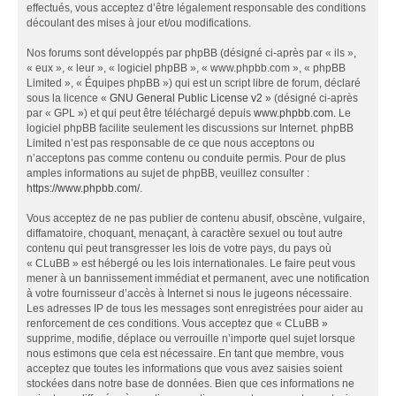
effectués, vous acceptez d’être légalement responsable des conditions
découlant des mises à jour et/ou modifications.
Nos forums sont développés par phpBB (désigné ci-après par « ils »,
« eux », « leur », « logiciel phpBB », « www.phpbb.com », « phpBB
Limited », « Équipes phpBB ») qui est un script libre de forum, déclaré
sous la licence «
GNU General Public License v2
» (désigné ci-après
par « GPL ») et qui peut être téléchargé depuis
www.phpbb.com
. Le
logiciel phpBB facilite seulement les discussions sur Internet. phpBB
Limited n’est pas responsable de ce que nous acceptons ou
n’acceptons pas comme contenu ou conduite permis. Pour de plus
amples informations au sujet de phpBB, veuillez consulter :
https://www.phpbb.com/
.
Vous acceptez de ne pas publier de contenu abusif, obscène, vulgaire,
diffamatoire, choquant, menaçant, à caractère sexuel ou tout autre
contenu qui peut transgresser les lois de votre pays, du pays où
« CLuBB » est hébergé ou les lois internationales. Le faire peut vous
mener à un bannissement immédiat et permanent, avec une notification
à votre fournisseur d’accès à Internet si nous le jugeons nécessaire.
Les adresses IP de tous les messages sont enregistrées pour aider au
renforcement de ces conditions. Vous acceptez que « CLuBB »
supprime, modifie, déplace ou verrouille n’importe quel sujet lorsque
nous estimons que cela est nécessaire. En tant que membre, vous
acceptez que toutes les informations que vous avez saisies soient
stockées dans notre base de données. Bien que ces informations ne