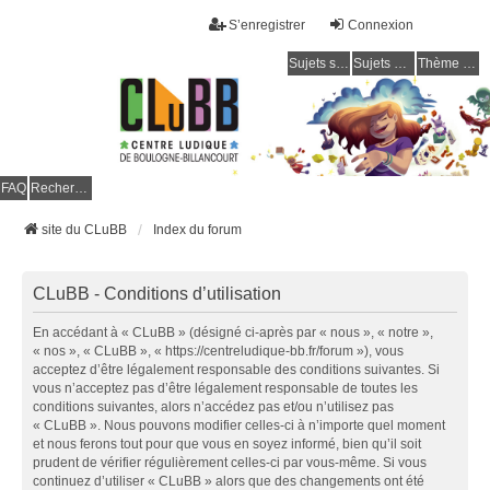
S’enregistrer
Connexion
Sujets sans réponse
Sujets actifs
Thème clair / foncé
CLuBB
FAQ
Rechercher
site du CLuBB
Index du forum
CLuBB - Conditions d’utilisation
En accédant à « CLuBB » (désigné ci-après par « nous », « notre »,
« nos », « CLuBB », « https://centreludique-bb.fr/forum »), vous
acceptez d’être légalement responsable des conditions suivantes. Si
vous n’acceptez pas d’être légalement responsable de toutes les
conditions suivantes, alors n’accédez pas et/ou n’utilisez pas
« CLuBB ». Nous pouvons modifier celles-ci à n’importe quel moment
et nous ferons tout pour que vous en soyez informé, bien qu’il soit
prudent de vérifier régulièrement celles-ci par vous-même. Si vous
continuez d’utiliser « CLuBB » alors que des changements ont été