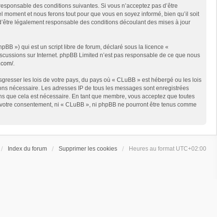
 responsable des conditions suivantes. Si vous n’acceptez pas d’être
l moment et nous ferons tout pour que vous en soyez informé, bien qu’il soit
 d’être légalement responsable des conditions découlant des mises à jour
BB ») qui est un script libre de forum, déclaré sous la licence «
 discussions sur Internet. phpBB Limited n’est pas responsable de ce que nous
.com/
.
sgresser les lois de votre pays, du pays où « CLuBB » est hébergé ou les lois
geons nécessaire. Les adresses IP de tous les messages sont enregistrées
ons que cela est nécessaire. En tant que membre, vous acceptez que toutes
ns votre consentement, ni « CLuBB », ni phpBB ne pourront être tenus comme
Index du forum
Supprimer les cookies
Heures au format
UTC+02:00