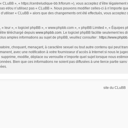
« CLuBB », « https://centreludique-bb.fr/forum »), vous acceptez d’être légalement
as et/ou n’utilisez pas « CLuBB ». Nous pouvons modifier celles-ci à n’importe que
z d’utiliser « CLuBB » alors que des changements ont été effectués, vous acceptez
 « leur », « logiciel phpBB », « www.phpbb.com », « phpBB Limited », « Équipes php
 être téléchargé depuis
www.phpbb.com
. Le logiciel phpBB facilite seulement les
us amples informations au sujet de phpBB, veuillez consulter :
https://www.phpbb
atoire, choquant, menaçant, à caractère sexuel ou tout autre contenu qui peut tran
manent, avec une notification à votre fournisseur d’accès à Internet si nous le ju
supprime, modifie, déplace ou verrouille n’importe quel sujet lorsque nous estim
onnées. Bien que ces informations ne soient pas diffusées à une tierce partie sa
nées.
site du CLuBB