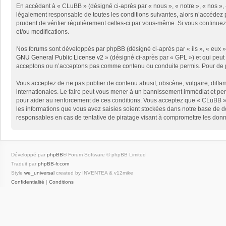
En accédant à « CLuBB » (désigné ci-après par « nous », « notre », « nos », 
légalement responsable de toutes les conditions suivantes, alors n’accédez p
prudent de vérifier régulièrement celles-ci par vous-même. Si vous continue
et/ou modifications.
Nos forums sont développés par phpBB (désigné ci-après par « ils », « eux »,
GNU General Public License v2
» (désigné ci-après par « GPL ») et qui peut
acceptons ou n’acceptons pas comme contenu ou conduite permis. Pour de pl
Vous acceptez de ne pas publier de contenu abusif, obscène, vulgaire, diffam
internationales. Le faire peut vous mener à un bannissement immédiat et per
pour aider au renforcement de ces conditions. Vous acceptez que « CLuBB » 
les informations que vous avez saisies soient stockées dans notre base de d
responsables en cas de tentative de piratage visant à compromettre les don
Développé par
phpBB
® Forum Software © phpBB Limited
Traduit par
phpBB-fr.com
Style
we_universal
created by INVENTEA & v12mike
Confidentialité
|
Conditions